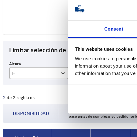
Consent
Limitar selección de artículos
This website uses cookies
We use cookies to personalis
information about your use of
other information that you’ve
H
L
P
15
26,7
10
2
de 2 registros
20
La disponibilidad se actualiza varias vec
DISPONIBILIDAD
paso antes de completar su pedido, se l