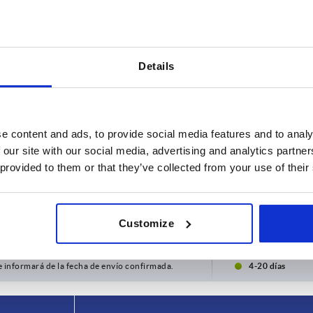
Details
e content and ads, to provide social media features and to analy
 our site with our social media, advertising and analytics partn
 provided to them or that they’ve collected from your use of their
Para número de artículo
00
K1657.1531 / K1657.1651
AMPLIAR LA TABLA
Customize
00
es al día a intervalos regulares. En el último
1-3 días
e informará de la fecha de envío confirmada.
4-20 días