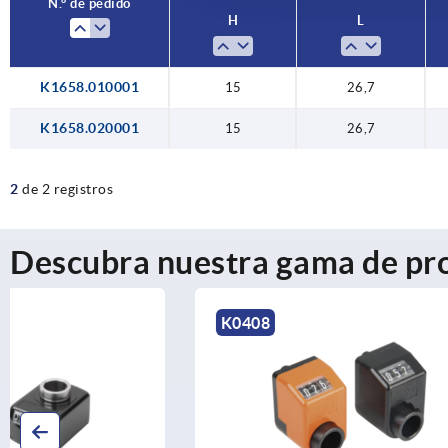
N.° de pedido
H
L
K1658.010001
15
26,7
K1658.020001
15
26,7
2
de 2 registros
Descubra nuestra gama de pr
K0408
K1663