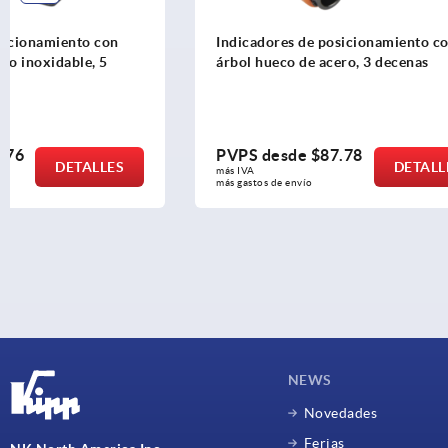
Indicadores de posicionamiento con
Cinta magné
árbol hueco de acero, 3 decenas
incremental
5 mm
PVPS desde
$87.78
PVPS des
DETALLES
más IVA 
más IVA 
más gastos de envío
más gastos de e
NEWS
Novedades
Ferias