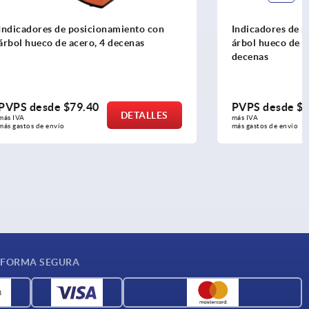
ento con
Indicadores de posicionamiento con
enas
árbol hueco de acero inoxidable, 3
decenas
PVPS desde
$112.03
ETALLES
DETALLES
más IVA 
más gastos de envío
 FORMA SEGURA