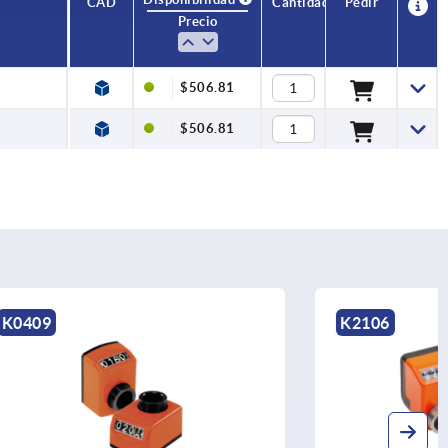
CAD
Cantidad
Pedir
Precio
$506.81
$506.81
K2106