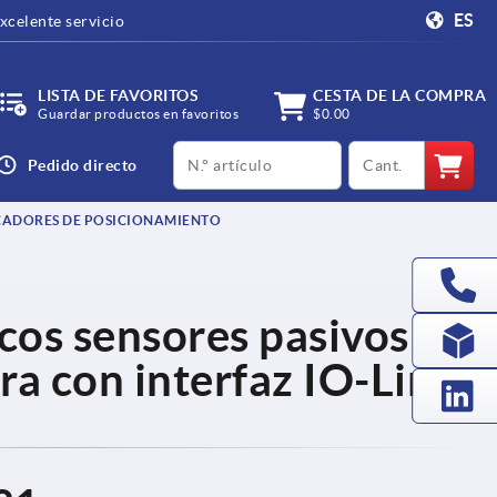
ES
xcelente servicio
LISTA DE FAVORITOS
CESTA DE LA COMPRA
Guardar productos en favoritos
$0.00
productCode
qty
Pedido directo
CADORES DE POSICIONAMIENTO
cos sensores pasivos
ra con interfaz IO-Link