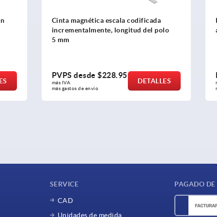
tica escala codificada
Indicadores de posicionami
mente, longitud del polo
árbol hueco de acero, 4 dec
de
$228.95
PVPS desde
$79.40
DETALLES
D
más IVA 
nvío
más gastos de envío
SERVICE
PAGADO DE
CAD
Unidades de medida