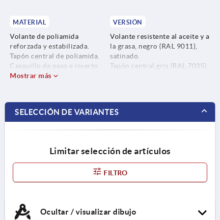
MATERIAL
VERSIÓN
Volante de poliamida
Volante resistente al aceite y a
reforzada y estabilizada.
la grasa, negro (RAL 9011),
Tapón central de poliamida.
satinado.
Casquillo de paso e inserto
Tapón central gris (RAL 7035).
roscado para empuñadura
Mostrar más
Casquillo de paso e inserto
cilíndrica de acero.
roscado para empuñadura
cilíndrica plegable bruñida.
SELECCIÓN DE VARIANTES
Limitar selección de artículos
FILTRO
Ocultar / visualizar dibujo