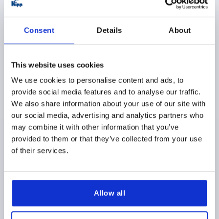
PERFORACIÓN DE FIJACIÓN=12H7
VERSIÓN 1=AGUJERO DE REFERENCIA CON RANURA
Consent
Details
About
D3=32
D4=20
A=51
H=29
L=111
L1=20
L2=59
ALTURA=52
L4=53
B3 =4
T =13,8
Referencia:
K0725.7130X12
This website uses cookies
We use cookies to personalise content and ads, to
57,87 $
DETALLES
provide social media features and to analyse our traffic.
más IVA 
más gastos de envío
We also share information about your use of our site with
our social media, advertising and analytics partners who
K0725
may combine it with other information that you’ve
provided to them or that they’ve collected from your use
of their services.
Allow all
RUEDAS DE MANO DOS RADIO D1=200 AGUJERO DE
REFERENCIA CON D2=16H7, B3=5, T=18,3, POLIAMIDA,