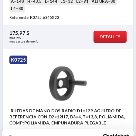
A=148
H=43,5
L=144
L1=32
L2=91
ALTURA=80
L4=80
Referencia:
K0725.6345X20
175,97 $
DETALLES
más IVA 
más gastos de envío
K0725
RUEDAS DE MANO DOS RADIO D1=129 AGUJERO DE
REFERENCIA CON D2=12H7, B3=4, T=13,8, POLIAMIDA,
COMP:POLIAMIDA, EMPUÑADURA PLEGABLE
DIÁMETRO EXTERIOR=129