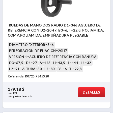
RUEDAS DE MANO DOS RADIO D1=346 AGUJERO DE
REFERENCIA CON D2=20H7, B3=6, T=22,8, POLIAMIDA,
COMP:POLIAMIDA, EMPUÑADURA PLEGABLE
DIÁMETRO EXTERIOR=346
PERFORACIÓN DE FIJACIÓN=20H7
VERSIÓN 1=AGUJERO DE REFERENCIA CON RANURA
D3=67,5
D4=27
A=148
H=43,5
L=144
L1=32
L2=91
ALTURA=80
L4=80
B3 =6
T =22,8
Referencia:
K0725.7345X20
179,18 $
DETALLES
más IVA 
más gastos de envío