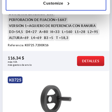
Customize
COMP:POLIAMIDA, EMPUÑADURA PLEGABLE
DIÁMETRO EXTERIOR=200
PERFORACIÓN DE FIJACIÓN=16H7
VERSIÓN 1=AGUJERO DE REFERENCIA CON RANURA
D3=54,5
D4=27
A=80
H=33
L=160
L1=28
L2=91
ALTURA=69
L4=69
B3 =5
T =18,3
Referencia:
K0725.7200X16
116,34 $
DETALLES
más IVA 
más gastos de envío
K0725