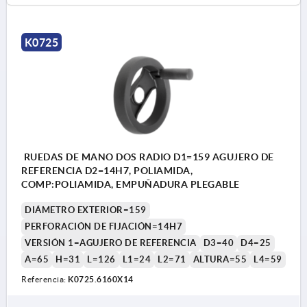
K0725
RUEDAS DE MANO DOS RADIO D1=159 AGUJERO DE
REFERENCIA D2=14H7, POLIAMIDA,
COMP:POLIAMIDA, EMPUÑADURA PLEGABLE
DIÁMETRO EXTERIOR=159
PERFORACIÓN DE FIJACIÓN=14H7
VERSIÓN 1=AGUJERO DE REFERENCIA
D3=40
D4=25
A=65
H=31
L=126
L1=24
L2=71
ALTURA=55
L4=59
Referencia:
K0725.6160X14