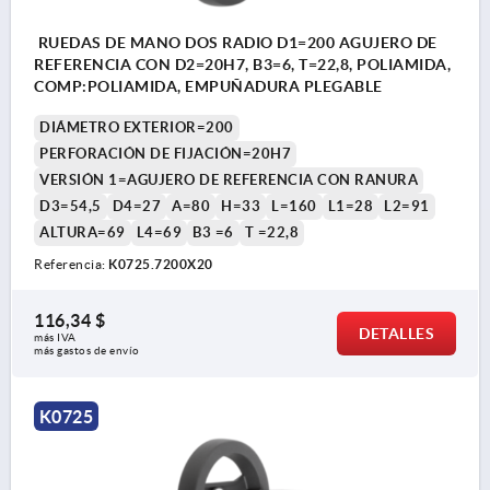
RUEDAS DE MANO DOS RADIO D1=200 AGUJERO DE
REFERENCIA CON D2=20H7, B3=6, T=22,8, POLIAMIDA,
COMP:POLIAMIDA, EMPUÑADURA PLEGABLE
DIÁMETRO EXTERIOR=200
PERFORACIÓN DE FIJACIÓN=20H7
VERSIÓN 1=AGUJERO DE REFERENCIA CON RANURA
D3=54,5
D4=27
A=80
H=33
L=160
L1=28
L2=91
ALTURA=69
L4=69
B3 =6
T =22,8
Referencia:
K0725.7200X20
116,34 $
DETALLES
más IVA 
más gastos de envío
K0725