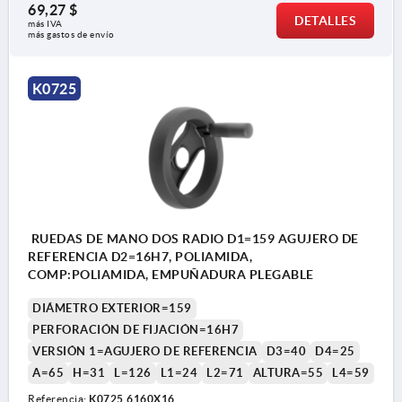
69,27 $
DETALLES
más IVA 
más gastos de envío
K0725
RUEDAS DE MANO DOS RADIO D1=159 AGUJERO DE
REFERENCIA D2=16H7, POLIAMIDA,
COMP:POLIAMIDA, EMPUÑADURA PLEGABLE
DIÁMETRO EXTERIOR=159
PERFORACIÓN DE FIJACIÓN=16H7
VERSIÓN 1=AGUJERO DE REFERENCIA
D3=40
D4=25
A=65
H=31
L=126
L1=24
L2=71
ALTURA=55
L4=59
Referencia:
K0725.6160X16