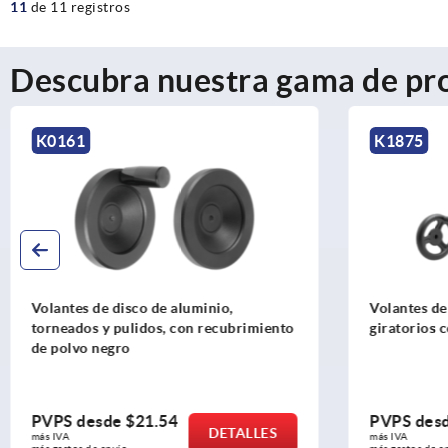
11
de 11 registros
Descubra nuestra gama de pr
K0161
K1875
Volantes de disco de aluminio,
Volantes de 
torneados y pulidos, con recubrimiento
giratorios 
de polvo negro
PVPS desde
$21.54
PVPS des
DETALLES
más IVA 
más IVA 