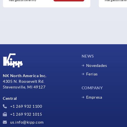
más gastos de envío
más gastos de en
NEWS
Novedades
Ferias
NK North America Inc.
4305 N. Roosevelt Rd.
Stevensville, MI 49127
COMPANY
Empresa
Central
+1 269 932 1100
+1 269 932 1015
us.info@kipp.com