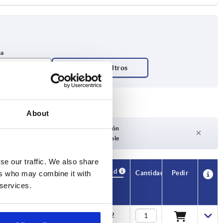
forma
About
Plazo de entrega a petición
Actualmente no disponible
se our traffic. We also share
Disponibilidad
CAD
Cantidad
Pedir
ers who may combine it with
e radios
Precio
 services.
3
$19.32