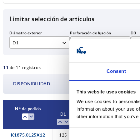
Limitar selección de artículos
D1
D2
D3
125
12H9
30
11
de 11 registros
160
14H9
40
Consent
200
16H9
45
La disponibilidad se actualiza varias vec
DISPONIBILIDAD
paso antes de completar su pedido, se l
This website uses cookies
250
18H9
55
We use cookies to personalis
315
22H9
65
information about your use of
N.° de pedido
D1
D2
D3
Forma
other information that you’ve
400
26H9
30H9
K1875.0125X12
125
12H9
30
A