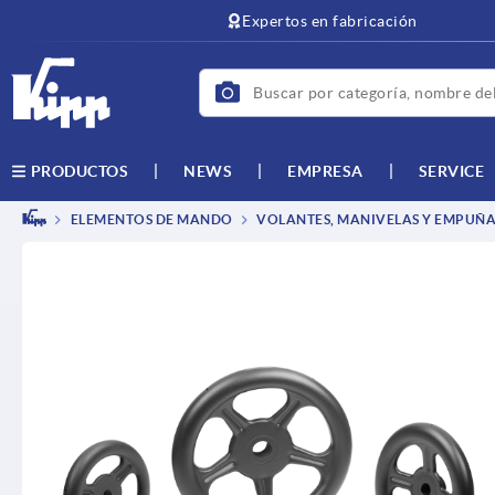
text.skipToContent
text.skipToNavigation
Expertos en fabricación
NEWS
EMPRESA
SERVICE
PRODUCTOS
ELEMENTOS DE MANDO
VOLANTES, MANIVELAS Y EMPUÑA