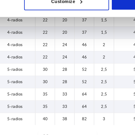
Customize
3-radios
18
18
29
1,5
4-radios
22
20
37
1,5
4-radios
22
20
37
1,5
4-radios
22
24
46
2
4-radios
22
24
46
2
5-radios
30
28
52
2,5
5-radios
30
28
52
2,5
5-radios
35
33
64
2,5
5-radios
35
33
64
2,5
5-radios
40
38
82
3