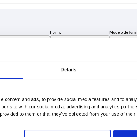
Forma
Modelo de 
A
3-radios
AMPLIAR LA TABLA
B
4-radios
Details
C
5-radios
es al día a intervalos regulares. En el último
1-3 días
e informará de la fecha de envío confirmada.
4-20 días
e content and ads, to provide social media features and to analy
 our site with our social media, advertising and analytics partn
Modelo de forma
L1
L2
L3
S
Número d
 provided to them or that they’ve collected from your use of their
3-radios
18
18
29
1,5