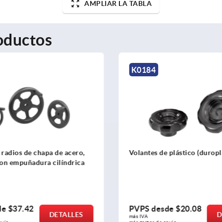
AMPLIAR LA TABLA
oductos
K0184
radios de chapa de acero,
Volantes de plástico (duropl
con empuñadura cilíndrica
de
$37.42
PVPS desde
$20.08
DETALLES
D
más IVA 