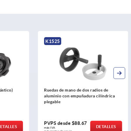
K1525
ástico)
Ruedas de mano de dos radios de
aluminio con empuñadura cilíndrica
plegable
PVPS desde
$88.67
ETALLES
DETALLES
más IVA 