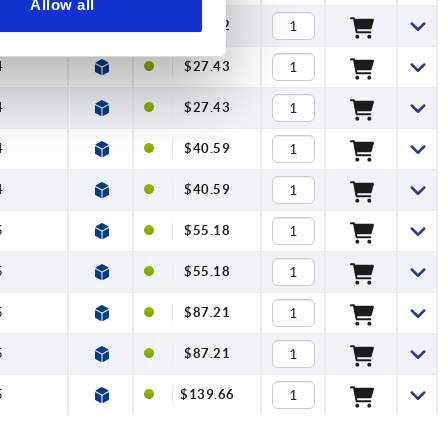
Allow all
3
$19.32
4
$27.43
4
$27.43
4
$40.59
4
$40.59
5
$55.18
5
$55.18
5
$87.21
5
$87.21
5
$139.66