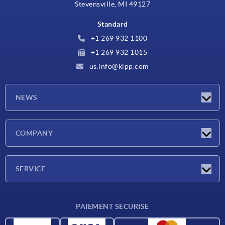
Stevensville, MI 49127
Standard
+1 269 932 1100
+1 269 932 1015
us.info@kipp.com
NEWS
Actualités
COMPANY
Salons
Société
SERVICE
CAO
PAIEMENT SÉCURISÉ
Unités de mesure