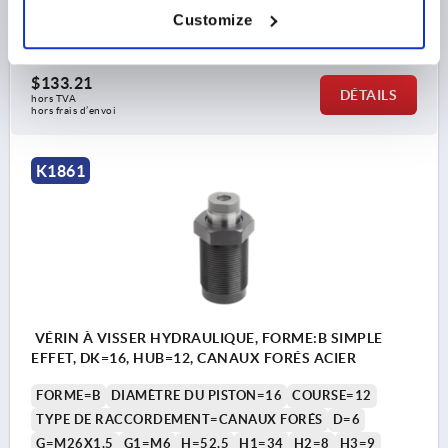
COUPLE DE SERRAGE MAX. NM=40
Customize
Référence:
K1861.1210230811
$133.21
DÉTAILS
hors TVA 
hors frais d’envoi
K1861
VÉRIN À VISSER HYDRAULIQUE, FORME:B SIMPLE
EFFET, DK=16, HUB=12, CANAUX FORÉS ACIER
FORME=B
DIAMÈTRE DU PISTON=16
COURSE=12
TYPE DE RACCORDEMENT=CANAUX FORÉS
D=6
G=M26X1,5
G1=M6
H=52,5
H1=34
H2=8
H3=9