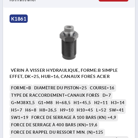
hors frais d’envoi
K1861
VÉRIN À VISSER HYDRAULIQUE, FORME:B SIMPLE
EFFET, DK=25, HUB=16, CANAUX FORÉS ACIER
FORME=B
DIAMÈTRE DU PISTON=25
COURSE=16
TYPE DE RACCORDEMENT=CANAUX FORÉS
D=7
G=M38X1,5
G1=M8
H=68,5
H1=45,5
H2=11
H3=14
H5=7
H6=8
H8=26,5
H9=10
H10=45
L=52
SW=41
SW1=19
FORCE DE SERRAGE À 100 BARS (KN) =4,9
FORCE DE SERRAGE À 400 BARS (KN)=19,6
FORCE DE RAPPEL DU RESSORT MIN. (N)=125