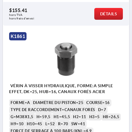
$155.41
DÉTAILS
hors TVA 
hors frais d’envoi
K1861
VÉRIN À VISSER HYDRAULIQUE, FORME:A SIMPLE
EFFET, DK=25, HUB=16, CANAUX FORÉS ACIER
FORME=A
DIAMÈTRE DU PISTON=25
COURSE=16
TYPE DE RACCORDEMENT=CANAUX FORÉS
D=7
G=M38X1,5
H=59,5
H1=45,5
H2=11
H3=5
H8=26,5
H9=10
H10=45
L=52
R=70
SW=41
FORCE DE SERRAGE À 100 BARS (KN) =4,9