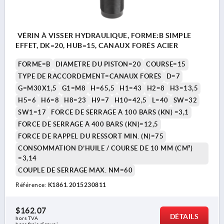
VÉRIN À VISSER HYDRAULIQUE, FORME:B SIMPLE
EFFET, DK=20, HUB=15, CANAUX FORÉS ACIER
FORME=B
DIAMÈTRE DU PISTON=20
COURSE=15
TYPE DE RACCORDEMENT=CANAUX FORÉS
D=7
G=M30X1,5
G1=M8
H=65,5
H1=43
H2=8
H3=13,5
H5=6
H6=8
H8=23
H9=7
H10=42,5
L=40
SW=32
SW1=17
FORCE DE SERRAGE À 100 BARS (KN) =3,1
FORCE DE SERRAGE À 400 BARS (KN)=12,5
FORCE DE RAPPEL DU RESSORT MIN. (N)=75
CONSOMMATION D’HUILE / COURSE DE 10 MM (CM³)
=3,14
COUPLE DE SERRAGE MAX. NM=60
Référence:
K1861.2015230811
$162.07
DÉTAILS
hors TVA 