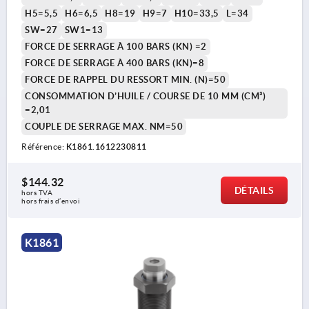
H5=5,5
H6=6,5
H8=19
H9=7
H10=33,5
L=34
SW=27
SW1=13
FORCE DE SERRAGE À 100 BARS (KN) =2
FORCE DE SERRAGE À 400 BARS (KN)=8
FORCE DE RAPPEL DU RESSORT MIN. (N)=50
CONSOMMATION D’HUILE / COURSE DE 10 MM (CM³)
=2,01
COUPLE DE SERRAGE MAX. NM=50
Référence:
K1861.1612230811
$144.32
DÉTAILS
hors TVA 
hors frais d’envoi
K1861