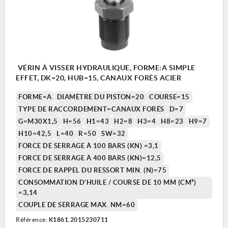
VÉRIN À VISSER HYDRAULIQUE, FORME:A SIMPLE
EFFET, DK=20, HUB=15, CANAUX FORÉS ACIER
FORME=A
DIAMÈTRE DU PISTON=20
COURSE=15
TYPE DE RACCORDEMENT=CANAUX FORÉS
D=7
G=M30X1,5
H=56
H1=43
H2=8
H3=4
H8=23
H9=7
H10=42,5
L=40
R=50
SW=32
FORCE DE SERRAGE À 100 BARS (KN) =3,1
FORCE DE SERRAGE À 400 BARS (KN)=12,5
FORCE DE RAPPEL DU RESSORT MIN. (N)=75
CONSOMMATION D’HUILE / COURSE DE 10 MM (CM³)
=3,14
COUPLE DE SERRAGE MAX. NM=60
Référence:
K1861.2015230711