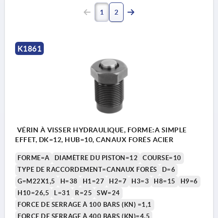
1
2
K1861
VÉRIN À VISSER HYDRAULIQUE, FORME:A SIMPLE
EFFET, DK=12, HUB=10, CANAUX FORÉS ACIER
FORME=A
DIAMÈTRE DU PISTON=12
COURSE=10
TYPE DE RACCORDEMENT=CANAUX FORÉS
D=6
G=M22X1,5
H=38
H1=27
H2=7
H3=3
H8=15
H9=6
H10=26,5
L=31
R=25
SW=24
FORCE DE SERRAGE À 100 BARS (KN) =1,1
FORCE DE SERRAGE À 400 BARS (KN)=4,5