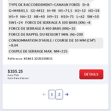
TYPE DE RACCORDEMENT=CANAUX FORÉS
D=8
G=M48X1,5
G1=M12
H=98
H1=71,5
H2=12
H3=18
H5=9
H6=12
H8=40
H9=11
H10=71
L=62
SW=50
SW1=24
FORCE DE SERRAGE À 100 BARS (KN) =8
FORCE DE SERRAGE À 400 BARS (KN)=32
FORCE DE RAPPEL DU RESSORT MIN. (N)=200
CONSOMMATION D’HUILE / COURSE DE 10 MM (CM³)
=8,04
COUPLE DE SERRAGE MAX. NM=225
Référence:
K1861.3220230811
$335.25
DÉTAILS
hors TVA 
hors frais d’envoi
1
2