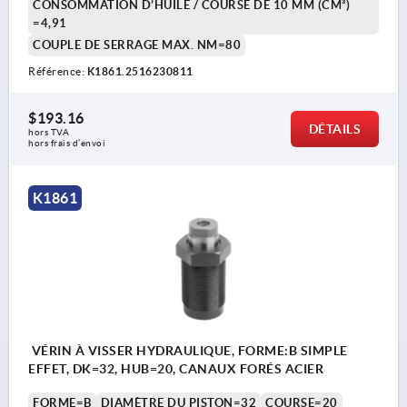
CONSOMMATION D’HUILE / COURSE DE 10 MM (CM³)
=4,91
COUPLE DE SERRAGE MAX. NM=80
Référence:
K1861.2516230811
$193.16
DÉTAILS
hors TVA 
hors frais d’envoi
K1861
VÉRIN À VISSER HYDRAULIQUE, FORME:B SIMPLE
EFFET, DK=32, HUB=20, CANAUX FORÉS ACIER
FORME=B
DIAMÈTRE DU PISTON=32
COURSE=20