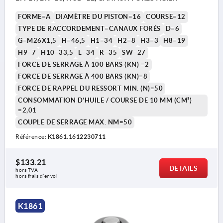
FORME=A
DIAMÈTRE DU PISTON=16
COURSE=12
TYPE DE RACCORDEMENT=CANAUX FORÉS
D=6
G=M26X1,5
H=46,5
H1=34
H2=8
H3=3
H8=19
H9=7
H10=33,5
L=34
R=35
SW=27
FORCE DE SERRAGE À 100 BARS (KN) =2
FORCE DE SERRAGE À 400 BARS (KN)=8
FORCE DE RAPPEL DU RESSORT MIN. (N)=50
CONSOMMATION D’HUILE / COURSE DE 10 MM (CM³)
=2,01
COUPLE DE SERRAGE MAX. NM=50
Référence:
K1861.1612230711
$133.21
DÉTAILS
hors TVA 
hors frais d’envoi
K1861