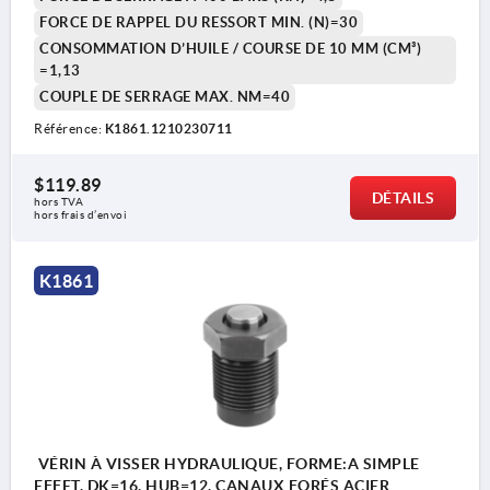
FORCE DE RAPPEL DU RESSORT MIN. (N)=30
CONSOMMATION D’HUILE / COURSE DE 10 MM (CM³)
1) Contour de montage
=1,13
COUPLE DE SERRAGE MAX. NM=40
Référence:
K1861.1210230711
$119.89
DÉTAILS
hors TVA 
hors frais d’envoi
K1861
VÉRIN À VISSER HYDRAULIQUE, FORME:A SIMPLE
EFFET, DK=16, HUB=12, CANAUX FORÉS ACIER