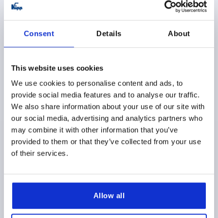
Consent
Details
About
This website uses cookies
VÉRIN À VISSER HYDRAULIQUE, FORME:B SIMPLE
We use cookies to personalise content and ads, to
EFFET, DK=12, HUB=10, CANAUX FORÉS ACIER
provide social media features and to analyse our traffic.
FORME=B
DIAMÈTRE DU PISTON=12
COURSE=10
We also share information about your use of our site with
TYPE DE RACCORDEMENT=CANAUX FORÉS
D=6
our social media, advertising and analytics partners who
G=M22X1,5
G1=M6
H=45
H1=27
H2=7
H3=10
may combine it with other information that you’ve
H5=5,5
H6=6,5
H8=15
H9=6
H10=26,5
L=31
provided to them or that they’ve collected from your use
SW=24
SW1=10
of their services.
FORCE DE SERRAGE À 100 BARS (KN) =1,1
FORCE DE SERRAGE À 400 BARS (KN)=4,5
FORCE DE RAPPEL DU RESSORT MIN. (N)=30
Allow all
CONSOMMATION D’HUILE / COURSE DE 10 MM (CM³)
=1,13