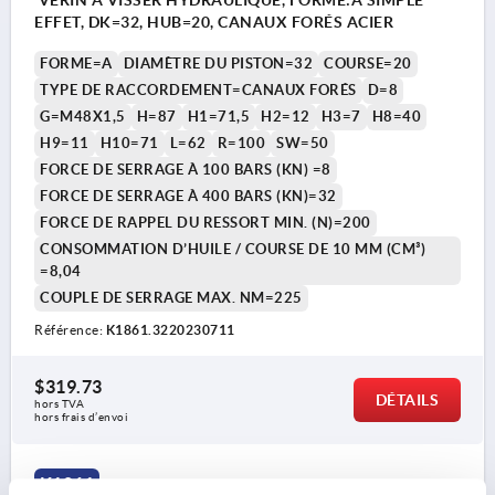
EFFET, DK=32, HUB=20, CANAUX FORÉS ACIER
FORME=A
DIAMÈTRE DU PISTON=32
COURSE=20
TYPE DE RACCORDEMENT=CANAUX FORÉS
D=8
G=M48X1,5
H=87
H1=71,5
H2=12
H3=7
H8=40
H9=11
H10=71
L=62
R=100
SW=50
FORCE DE SERRAGE À 100 BARS (KN) =8
FORCE DE SERRAGE À 400 BARS (KN)=32
FORCE DE RAPPEL DU RESSORT MIN. (N)=200
CONSOMMATION D’HUILE / COURSE DE 10 MM (CM³)
=8,04
COUPLE DE SERRAGE MAX. NM=225
Référence:
K1861.3220230711
$319.73
DÉTAILS
hors TVA 
hors frais d’envoi
K1861