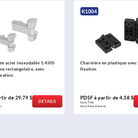
04
K1304
ière en plastique avec alésage de
Charnière en Inox à v
ion
 à partir de
4,58 $
PDSF à partir de
39
DÉTAILS
VA 
hors TVA 
ais d’envoi
hors frais d’envoi