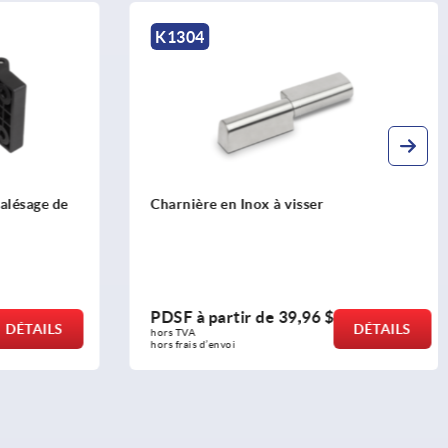
K2102
isser
Demi-charnières en aluminium,
internes
,96 $
PDSF à partir de
5,14 $
DÉTAILS
DÉTAILS
hors TVA 
hors frais d’envoi