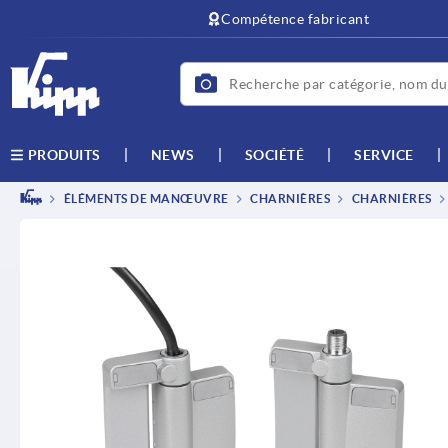
text.skipToContent
text.skipToNavigation
Compétence fabricant
NEWS
SOCIÉTÉ
SERVICE
PRODUITS
ÉLÉMENTS DE MANŒUVRE
CHARNIÈRES
CHARNIÈRES