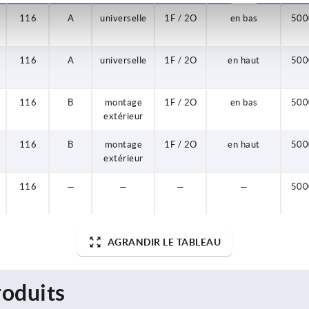
116
A
universelle
1F / 2O
en bas
500
116
A
universelle
1F / 2O
en haut
500
116
B
montage
1F / 2O
en bas
500
extérieur
116
B
montage
1F / 2O
en haut
500
extérieur
116
—
—
—
—
500
AGRANDIR LE TABLEAU
oduits