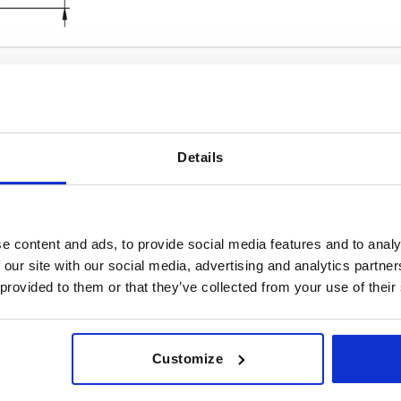
Details
B
Forme
116
A
AGRANDIR LE TABLEAU
B
e content and ads, to provide social media features and to analy
urs fois par jour à intervalles réguliers. Lors de
 our site with our social media, advertising and analytics partn
1-3 jours
commande, vous connaîtrez la date d’expédition
 provided to them or that they’ve collected from your use of their
4-20 jours
Customize
B
Forme
Préréglage
contacts
Position de
F1 
raccordement