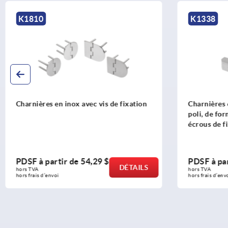
K1338
K10
Charnières en acier inoxydable 1.4305
Charn
poli, de forme rectangulaire, avec
fixat
écrous de fixation
PDSF à partir de
29,79 $
PDSF
DÉTAILS
hors TVA 
hors T
hors frais d’envoi
hors fr