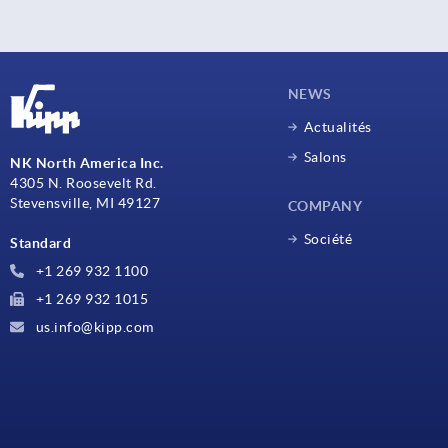
NEWS
Actualités
Salons
NK North America Inc.
4305 N. Roosevelt Rd.
Stevensville, MI 49127
COMPANY
Société
Standard
+1 269 932 1100
+1 269 932 1015
us.info@kipp.com