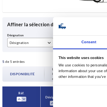
Affiner la sélection des articles
Consent
Désignation
Type de raccordement
A
Charnière de sécurité
conecteur
78
This website uses cookies
5
de 5 entrées
Charnière supplémentaire
câble
We use cookies to personalis
Les disponibilités sont mises à jour plusie
information about your use of
DISPONIBILITÉ
l’étape finale, avant de finaliser votre 
other information that you’ve
confirmée.
Réf.
Désignation
Type de
A
raccordement