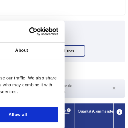
About
se our traffic. We also share
ers who may combine it with
Délai de livraison sur demande
 services.
Actuellement pas en stock
Disponibilité
CAO
Quantité
Commander
Allow all
N
F2 (N)
Prix