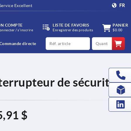
FR
Service Excellent
N COMPTE
LISTE DE FAVORIS
PANIER
onnecter / s’inscrire
Enregistrer des produits
$0.00
productCode
qty
Commande directe
terrupteur de sécurité
5,91 $