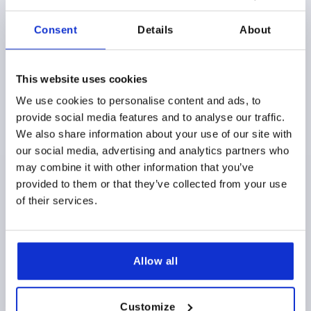
Consent
Details
About
This website uses cookies
We use cookies to personalise content and ads, to
BRIDE EN CROIX THERMOPLASTIQUE, POUR TUBE
provide social media features and to analyse our traffic.
ROND, COMP:ACIER, A=30, B=30
We also share information about your use of our site with
DIAMÈTRE INTÉRIEUR=30
DIAMÈTRE INTÉRIEUR=30
our social media, advertising and analytics partners who
C=33
D=45
K=72
L=99
P=28,5
R=77
S=M8X25
may combine it with other information that you’ve
provided to them or that they’ve collected from your use
Référence:
K0472.3030
of their services.
10,45 $
DÉTAILS
hors TVA 
hors frais d’envoi
Allow all
DÉTAILS DU PRODUIT
Customize