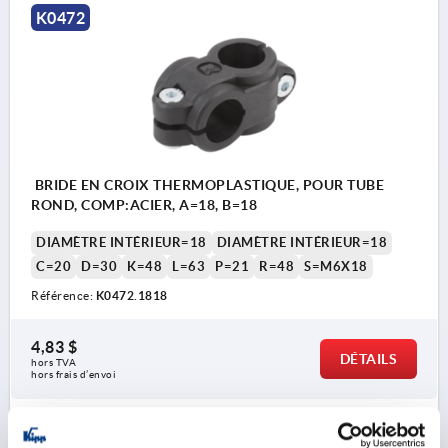
K0472
BRIDE EN CROIX THERMOPLASTIQUE, POUR TUBE
ROND, COMP:ACIER, A=18, B=18
DIAMÈTRE INTÉRIEUR=18
DIAMÈTRE INTÉRIEUR=18
C=20
D=30
K=48
L=63
P=21
R=48
S=M6X18
Référence:
K0472.1818
4,83 $
DÉTAILS
hors TVA 
hors frais d’envoi
K0472