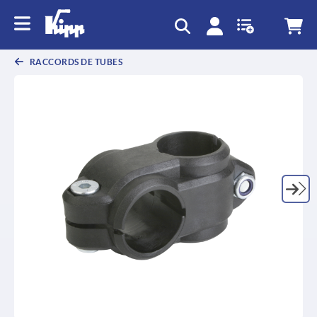
text.skipToContent
text.skipToNavigation
RACCORDS DE TUBES