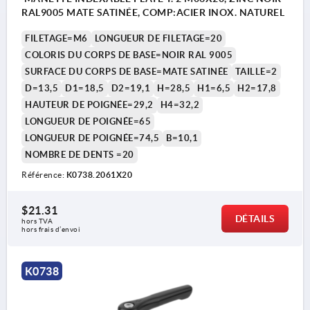
RAL9005 MATE SATINÉE, COMP:ACIER INOX. NATUREL
FILETAGE=M6
LONGUEUR DE FILETAGE=20
COLORIS DU CORPS DE BASE=NOIR RAL 9005
SURFACE DU CORPS DE BASE=MATE SATINÉE
TAILLE=2
D=13,5
D1=18,5
D2=19,1
H=28,5
H1=6,5
H2=17,8
HAUTEUR DE POIGNÉE=29,2
H4=32,2
LONGUEUR DE POIGNÉE=65
LONGUEUR DE POIGNÉE=74,5
B=10,1
NOMBRE DE DENTS =20
Référence:
K0738.2061X20
$21.31
DÉTAILS
hors TVA 
hors frais d’envoi
K0738