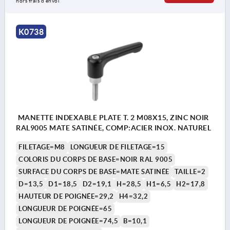
hors frais d’envoi
K0738
MANETTE INDEXABLE PLATE T. 2 M08X15, ZINC NOIR
RAL9005 MATE SATINÉE, COMP:ACIER INOX. NATUREL
FILETAGE=M8
LONGUEUR DE FILETAGE=15
COLORIS DU CORPS DE BASE=NOIR RAL 9005
SURFACE DU CORPS DE BASE=MATE SATINÉE
TAILLE=2
D=13,5
D1=18,5
D2=19,1
H=28,5
H1=6,5
H2=17,8
HAUTEUR DE POIGNÉE=29,2
H4=32,2
LONGUEUR DE POIGNÉE=65
LONGUEUR DE POIGNÉE=74,5
B=10,1