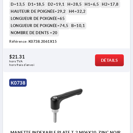
D=13,5
D1=18,5
D2=19,1
H=28,5
H1=6,5
H2=17,8
HAUTEUR DE POIGNÉE=29,2
H4=32,2
LONGUEUR DE POIGNÉE=65
LONGUEUR DE POIGNÉE=74,5
B=10,1
NOMBRE DE DENTS =20
1) Bout plat chanfreiné DIN EN ISO 4753
Référence:
K0738.2061X15
$21.31
DÉTAILS
hors TVA 
hors frais d’envoi
K0738
MANETTE INDEXABLE PLATE T. 2 M06X20, ZINC NOIR