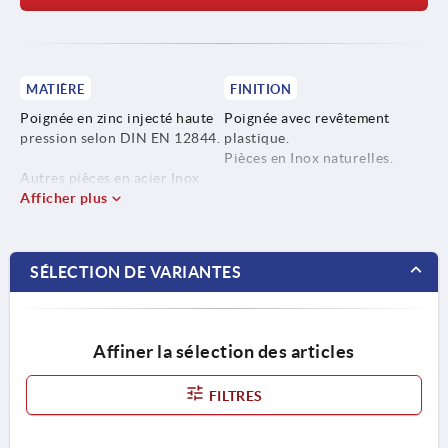
MATIÈRE
FINITION
Poignée en zinc injecté haute
Poignée avec revêtement
pression selon DIN EN 12844.
plastique.
Pièces en Inox naturelles.
Autres pièces en acier Inox
1.4305.
Afficher plus
SÉLECTION DE VARIANTES
Affiner la sélection des articles
FILTRES