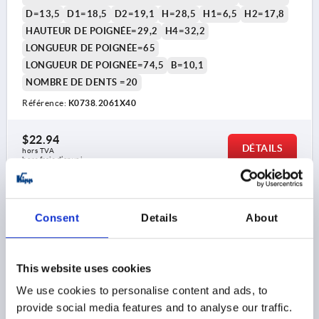
D=13,5
D1=18,5
D2=19,1
H=28,5
H1=6,5
H2=17,8
HAUTEUR DE POIGNÉE=29,2
H4=32,2
LONGUEUR DE POIGNÉE=65
LONGUEUR DE POIGNÉE=74,5
B=10,1
NOMBRE DE DENTS =20
Référence:
K0738.2061X40
$22.94
DÉTAILS
hors TVA 
hors frais d’envoi
K0738
Consent
Details
About
This website uses cookies
We use cookies to personalise content and ads, to
provide social media features and to analyse our traffic.