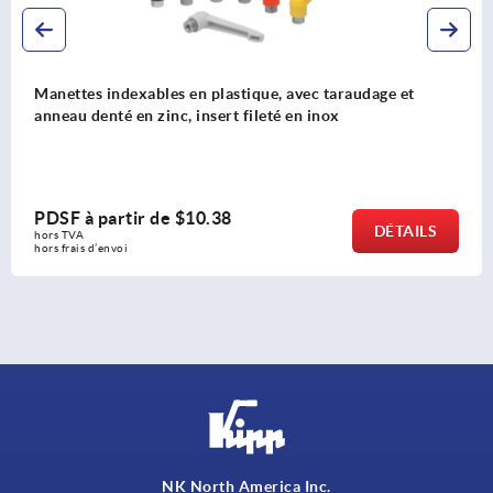
les en plastique, avec taraudage et
Manette indexa
inc, insert fileté en inox
taraudage, inse
de
$10.38
PDSF à parti
DÉTAILS
hors TVA 
hors frais d’envoi
NK North America Inc.