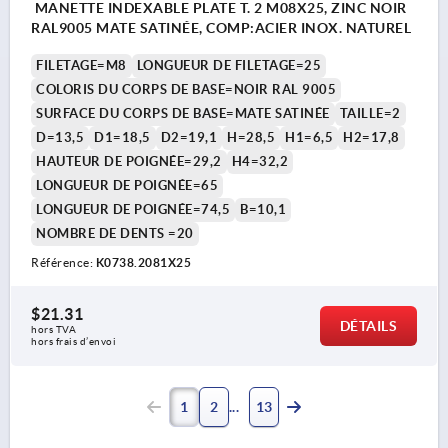
MANETTE INDEXABLE PLATE T. 2 M08X25, ZINC NOIR
RAL9005 MATE SATINÉE, COMP:ACIER INOX. NATUREL
FILETAGE=M8
LONGUEUR DE FILETAGE=25
COLORIS DU CORPS DE BASE=NOIR RAL 9005
SURFACE DU CORPS DE BASE=MATE SATINÉE
TAILLE=2
D=13,5
D1=18,5
D2=19,1
H=28,5
H1=6,5
H2=17,8
HAUTEUR DE POIGNÉE=29,2
H4=32,2
LONGUEUR DE POIGNÉE=65
LONGUEUR DE POIGNÉE=74,5
B=10,1
NOMBRE DE DENTS =20
Référence:
K0738.2081X25
$21.31
DÉTAILS
hors TVA 
hors frais d’envoi
1
2
13