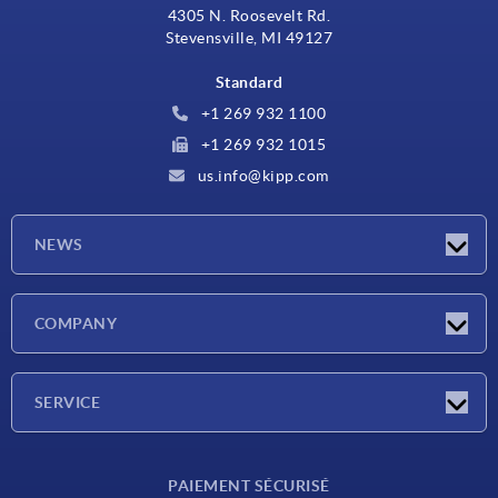
4305 N. Roosevelt Rd.
Stevensville, MI 49127
Standard
+1 269 932 1100
+1 269 932 1015
us.info@kipp.com
NEWS
Actualités
COMPANY
Salons
Société
SERVICE
CAO
PAIEMENT SÉCURISÉ