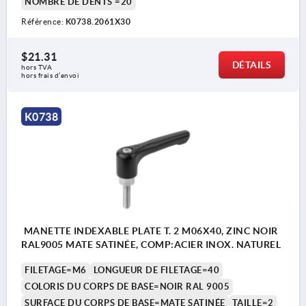
NOMBRE DE DENTS =20
Référence:
K0738.2061X30
$21.31
DÉTAILS
hors TVA 
hors frais d’envoi
K0738
MANETTE INDEXABLE PLATE T. 2 M06X40, ZINC NOIR
RAL9005 MATE SATINÉE, COMP:ACIER INOX. NATUREL
FILETAGE=M6
LONGUEUR DE FILETAGE=40
COLORIS DU CORPS DE BASE=NOIR RAL 9005
SURFACE DU CORPS DE BASE=MATE SATINÉE
TAILLE=2