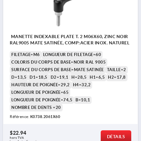
MANETTE INDEXABLE PLATE T. 2 M06X60, ZINC NOIR
RAL9005 MATE SATINÉE, COMP:ACIER INOX. NATUREL
FILETAGE=M6
LONGUEUR DE FILETAGE=60
COLORIS DU CORPS DE BASE=NOIR RAL 9005
SURFACE DU CORPS DE BASE=MATE SATINÉE
TAILLE=2
D=13,5
D1=18,5
D2=19,1
H=28,5
H1=6,5
H2=17,8
HAUTEUR DE POIGNÉE=29,2
H4=32,2
LONGUEUR DE POIGNÉE=65
LONGUEUR DE POIGNÉE=74,5
B=10,1
NOMBRE DE DENTS =20
Référence:
K0738.2061X60
$22.94
DÉTAILS
hors TVA 