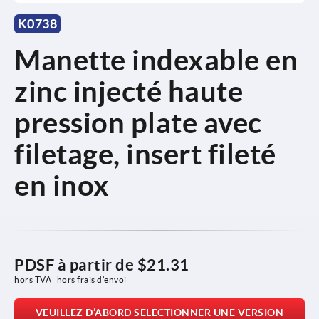
K0738
Manette indexable en
zinc injecté haute
pression plate avec
filetage, insert fileté
en inox
PDSF à partir de
$21.31
hors TVA 
hors frais d’envoi
VEUILLEZ D’ABORD SÉLECTIONNER UNE VERSION