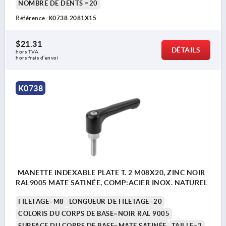
NOMBRE DE DENTS =20
Référence:
K0738.2081X15
$21.31
DÉTAILS
hors TVA 
hors frais d’envoi
K0738
MANETTE INDEXABLE PLATE T. 2 M08X20, ZINC NOIR
RAL9005 MATE SATINÉE, COMP:ACIER INOX. NATUREL
FILETAGE=M8
LONGUEUR DE FILETAGE=20
COLORIS DU CORPS DE BASE=NOIR RAL 9005
SURFACE DU CORPS DE BASE=MATE SATINÉE
TAILLE=2