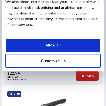
MANETTE INDEXABLE PLATE T. 2 M06X50, ZINC NOIR
We also share information about your use of our site with
RAL9005 MATE SATINÉE, COMP:ACIER INOX. NATUREL
our social media, advertising and analytics partners who
may combine it with other information that you’ve
FILETAGE=M6
LONGUEUR DE FILETAGE=50
provided to them or that they’ve collected from your use
COLORIS DU CORPS DE BASE=NOIR RAL 9005
of their services.
SURFACE DU CORPS DE BASE=MATE SATINÉE
TAILLE=2
D=13,5
D1=18,5
D2=19,1
H=28,5
H1=6,5
H2=17,8
HAUTEUR DE POIGNÉE=29,2
H4=32,2
LONGUEUR DE POIGNÉE=65
Allow all
LONGUEUR DE POIGNÉE=74,5
B=10,1
NOMBRE DE DENTS =20
Customize
Référence:
K0738.2061X50
$22.94
DÉTAILS
hors TVA 
hors frais d’envoi
K0738