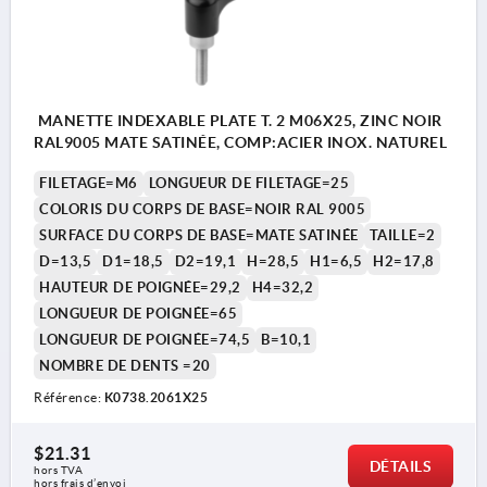
MANETTE INDEXABLE PLATE T. 2 M06X25, ZINC NOIR
RAL9005 MATE SATINÉE, COMP:ACIER INOX. NATUREL
FILETAGE=M6
LONGUEUR DE FILETAGE=25
COLORIS DU CORPS DE BASE=NOIR RAL 9005
SURFACE DU CORPS DE BASE=MATE SATINÉE
TAILLE=2
D=13,5
D1=18,5
D2=19,1
H=28,5
H1=6,5
H2=17,8
HAUTEUR DE POIGNÉE=29,2
H4=32,2
LONGUEUR DE POIGNÉE=65
LONGUEUR DE POIGNÉE=74,5
B=10,1
NOMBRE DE DENTS =20
Référence:
K0738.2061X25
$21.31
DÉTAILS
hors TVA 
hors frais d’envoi