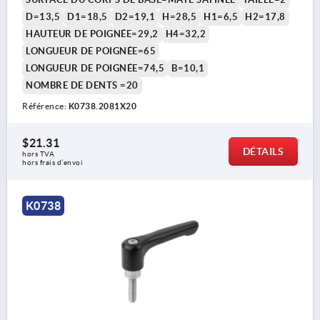
D=13,5
D1=18,5
D2=19,1
H=28,5
H1=6,5
H2=17,8
HAUTEUR DE POIGNÉE=29,2
H4=32,2
LONGUEUR DE POIGNÉE=65
LONGUEUR DE POIGNÉE=74,5
B=10,1
NOMBRE DE DENTS =20
Référence:
K0738.2081X20
$21.31
DÉTAILS
hors TVA 
hors frais d’envoi
K0738