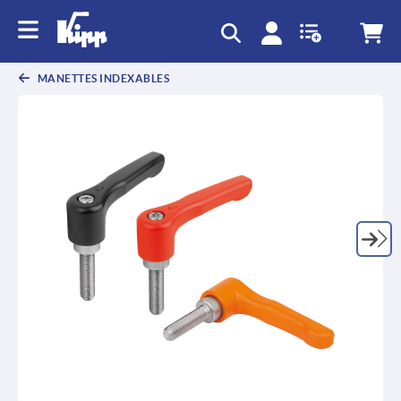
text.skipToContent
text.skipToNavigation
MANETTES INDEXABLES