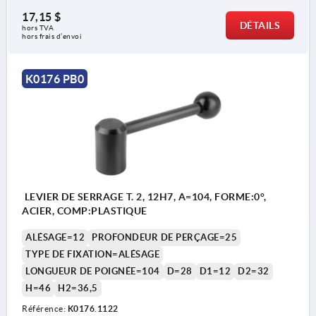
17,15 $
DÉTAILS
hors TVA 
hors frais d’envoi
K0176 PB0
LEVIER DE SERRAGE T. 2, 12H7, A=104, FORME:0°,
ACIER, COMP:PLASTIQUE
ALÉSAGE=12
PROFONDEUR DE PERÇAGE=25
TYPE DE FIXATION=ALÉSAGE
LONGUEUR DE POIGNÉE=104
D=28
D1=12
D2=32
H=46
H2=36,5
Référence:
K0176.1122