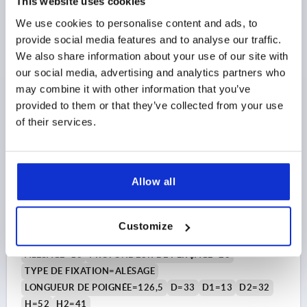
This website uses cookies
Référence:
K0176.1142
We use cookies to personalise content and ads, to
provide social media features and to analyse our traffic.
21,28 $
DÉTAILS
hors TVA 
We also share information about your use of our site with
hors frais d’envoi
our social media, advertising and analytics partners who
may combine it with other information that you’ve
K0176 PB0
provided to them or that they’ve collected from your use
of their services.
Allow all
LEVIER DE SERRAGE T. 3, 16H7, A=126,5, FORME:0°,
Customize
ACIER, COMP:PLASTIQUE
ALÉSAGE=16
PROFONDEUR DE PERÇAGE=28
TYPE DE FIXATION=ALÉSAGE
LONGUEUR DE POIGNÉE=126,5
D=33
D1=13
D2=32
H=52
H2=41