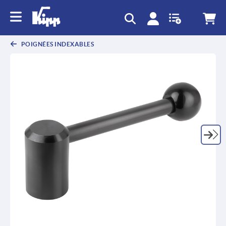
text.skipToContent
text.skipToNavigation
POIGNÉES INDEXABLES