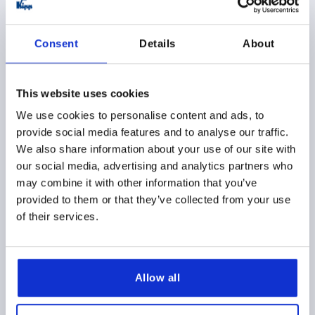
Consent
Details
About
This website uses cookies
EMBASE T. 80, FORME:A ACIER INOX., D=79
We use cookies to personalise content and ads, to
provide social media features and to analyse our traffic.
MATÉRIAU DU CORPS DE BASE=ACIER INOXYDABLE
We also share information about your use of our site with
DIAMÈTRE DE L'EMBASE=79
FORME=A
HAUTEUR=18
our social media, advertising and analytics partners who
CAPACITÉ DE CHARGE MAX. EN KN=35
may combine it with other information that you’ve
Référence:
K0416.10802
provided to them or that they’ve collected from your use
of their services.
$58.53
DÉTAILS
hors TVA 
hors frais d’envoi
Allow all
K0416