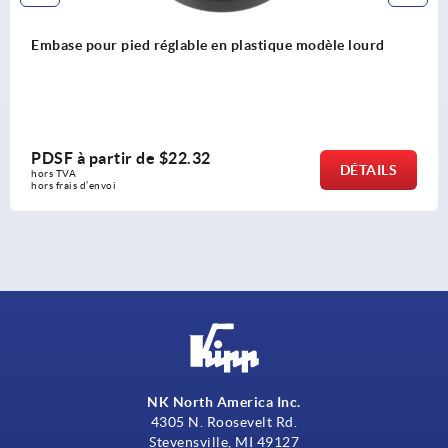
r pied réglable en plastique modèle lourd
Embases 
vibration
artir de
$22.32
PDSF à 
DÉTAILS
hors TVA 
nvoi
hors frais d
NK North America Inc.
4305 N. Roosevelt Rd.
Stevensville, MI 49127