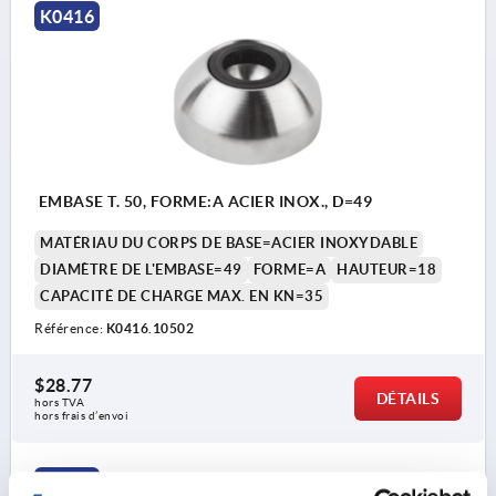
K0416
EMBASE T. 50, FORME:A ACIER INOX., D=49
MATÉRIAU DU CORPS DE BASE=ACIER INOXYDABLE
DIAMÈTRE DE L'EMBASE=49
FORME=A
HAUTEUR=18
CAPACITÉ DE CHARGE MAX. EN KN=35
Référence:
K0416.10502
$28.77
DÉTAILS
hors TVA 
hors frais d’envoi
K0416