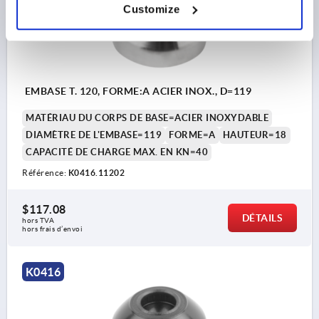
Customize
EMBASE T. 120, FORME:A ACIER INOX., D=119
MATÉRIAU DU CORPS DE BASE=ACIER INOXYDABLE
DIAMÈTRE DE L'EMBASE=119
FORME=A
HAUTEUR=18
CAPACITÉ DE CHARGE MAX. EN KN=40
Référence:
K0416.11202
$117.08
DÉTAILS
hors TVA 
hors frais d’envoi
K0416