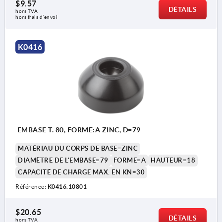
$9.57
DÉTAILS
hors TVA 
hors frais d’envoi
Forme A sans trou de fixation sans plaque
K0416
antidérapante
Forme B sans trou de fixation avec plaque
antidérapante
Forme C avec trou de fixation (perforé) sans
plaque antidérapante
EMBASE T. 80, FORME:A ZINC, D=79
Forme D avec trou de fixation (perforé) avec
plaque antidérapante
MATÉRIAU DU CORPS DE BASE=ZINC
DIAMÈTRE DE L'EMBASE=79
FORME=A
HAUTEUR=18
CAPACITÉ DE CHARGE MAX. EN KN=30
1) à partir d'une embase Ø 80
Référence:
K0416.10801
$20.65
DÉTAILS
hors TVA 