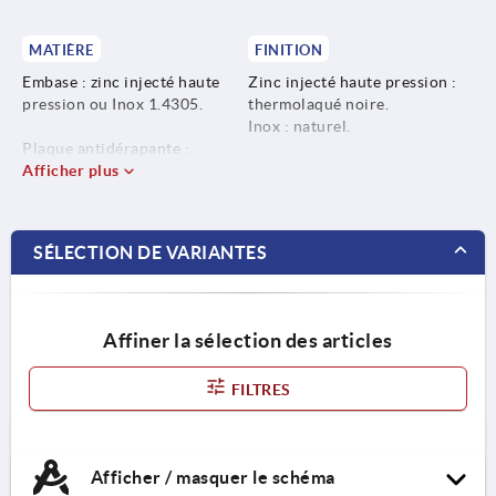
MATIÈRE
FINITION
Embase : zinc injecté haute
Zinc injecté haute pression :
pression ou Inox 1.4305.
thermolaqué noire.
Inox : naturel.
Plaque antidérapante :
caoutchouc.
Afficher plus
SÉLECTION DE VARIANTES
Affiner la sélection des articles
FILTRES
Afficher / masquer le schéma