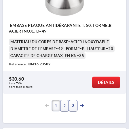
EMBASE PLAQUE ANTIDÉRAPANTE T. 50, FORME:B
ACIER INOX., D=49
MATÉRIAU DU CORPS DE BASE=ACIER INOXYDABLE
DIAMÈTRE DE L'EMBASE=49
FORME=B
HAUTEUR=20
CAPACITÉ DE CHARGE MAX. EN KN=35
Référence:
K0416.20502
$30.60
DÉTAILS
hors TVA 
hors frais d’envoi
1
2
3