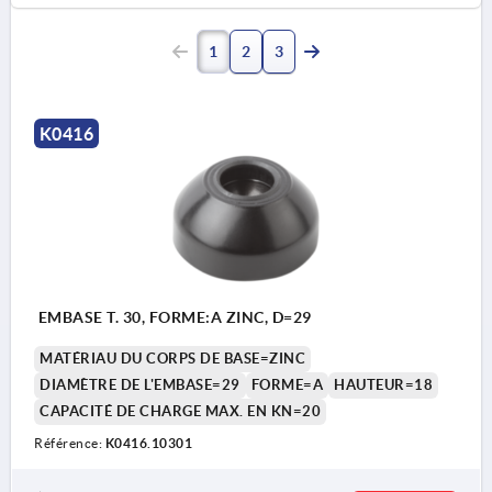
1
2
3
K0416
EMBASE T. 30, FORME:A ZINC, D=29
MATÉRIAU DU CORPS DE BASE=ZINC
DIAMÈTRE DE L'EMBASE=29
FORME=A
HAUTEUR=18
CAPACITÉ DE CHARGE MAX. EN KN=20
Référence:
K0416.10301