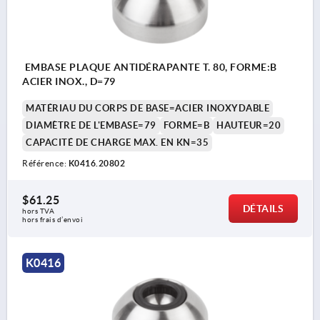
EMBASE PLAQUE ANTIDÉRAPANTE T. 80, FORME:B
ACIER INOX., D=79
MATÉRIAU DU CORPS DE BASE=ACIER INOXYDABLE
DIAMÈTRE DE L'EMBASE=79
FORME=B
HAUTEUR=20
CAPACITÉ DE CHARGE MAX. EN KN=35
Référence:
K0416.20802
$61.25
DÉTAILS
hors TVA 
hors frais d’envoi
K0416