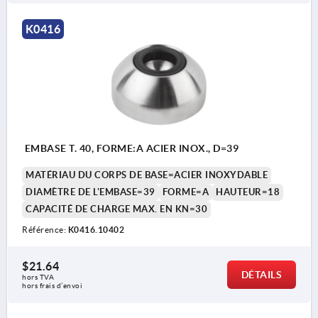
K0416
EMBASE T. 40, FORME:A ACIER INOX., D=39
MATÉRIAU DU CORPS DE BASE=ACIER INOXYDABLE
DIAMÈTRE DE L'EMBASE=39
FORME=A
HAUTEUR=18
CAPACITÉ DE CHARGE MAX. EN KN=30
Référence:
K0416.10402
$21.64
DÉTAILS
hors TVA 
hors frais d’envoi