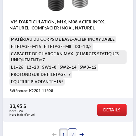
VIS D’ARTICULATION, M16, M08 ACIER INOX.,
NATUREL, COMP:ACIER INOX., NATUREL
MATÉRIAU DU CORPS DE BASE=ACIER INOXYDABLE
FILETAGE=M16
FILETAGE=M8
D3=13,2
CAPACITÉ DE CHARGE KN MAX. (CHARGES STATIQUES
UNIQUEMENT)=7
L1=26
L2=20
SW1=8
SW2=14
SW3=12
PROFONDEUR DE FILETAGE=7
ÉQUERRE PIVOTANTE=15°
Référence:
K2201.11608
33,95 $
DÉTAILS
hors TVA 
hors frais d’envoi
1
2