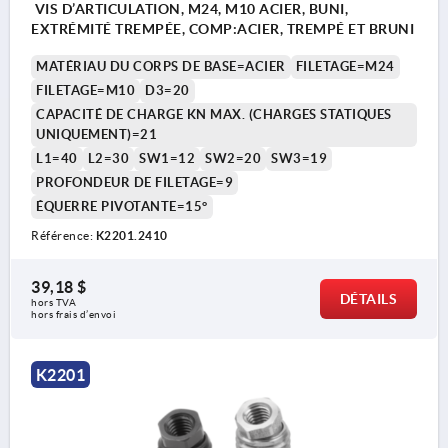
VIS D’ARTICULATION, M24, M10 ACIER, BUNI,
EXTRÉMITÉ TREMPÉE, COMP:ACIER, TREMPÉ ET BRUNI
MATÉRIAU DU CORPS DE BASE=ACIER
FILETAGE=M24
FILETAGE=M10
D3=20
CAPACITÉ DE CHARGE KN MAX. (CHARGES STATIQUES
UNIQUEMENT)=21
L1=40
L2=30
SW1=12
SW2=20
SW3=19
PROFONDEUR DE FILETAGE=9
ÉQUERRE PIVOTANTE=15°
Référence:
K2201.2410
39,18 $
DÉTAILS
hors TVA 
hors frais d’envoi
K2201