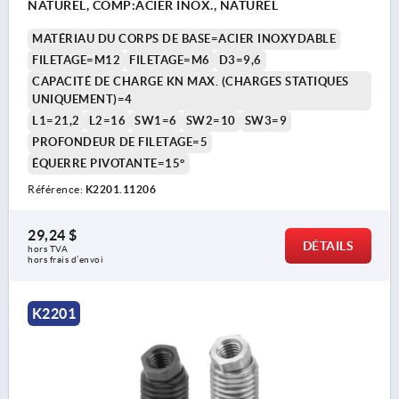
NATUREL, COMP:ACIER INOX., NATUREL
MATÉRIAU DU CORPS DE BASE=ACIER INOXYDABLE
FILETAGE=M12
FILETAGE=M6
D3=9,6
CAPACITÉ DE CHARGE KN MAX. (CHARGES STATIQUES
UNIQUEMENT)=4
L1=21,2
L2=16
SW1=6
SW2=10
SW3=9
PROFONDEUR DE FILETAGE=5
ÉQUERRE PIVOTANTE=15°
Référence:
K2201.11206
29,24 $
DÉTAILS
hors TVA 
hors frais d’envoi
K2201