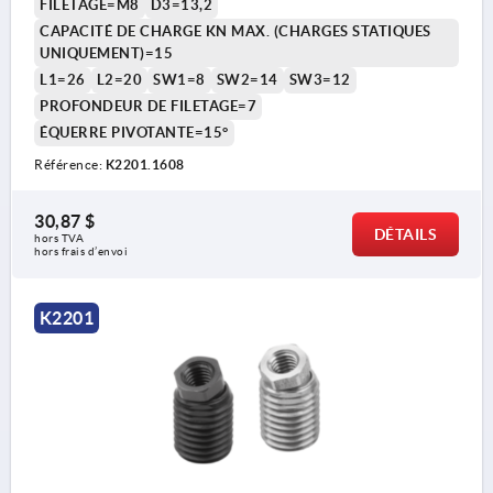
FILETAGE=M8
D3=13,2
CAPACITÉ DE CHARGE KN MAX. (CHARGES STATIQUES
UNIQUEMENT)=15
L1=26
L2=20
SW1=8
SW2=14
SW3=12
PROFONDEUR DE FILETAGE=7
ÉQUERRE PIVOTANTE=15°
Référence:
K2201.1608
30,87 $
DÉTAILS
hors TVA 
hors frais d’envoi
K2201