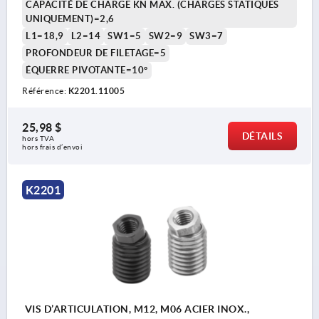
CAPACITÉ DE CHARGE KN MAX. (CHARGES STATIQUES
UNIQUEMENT)=2,6
L1=18,9
L2=14
SW1=5
SW2=9
SW3=7
PROFONDEUR DE FILETAGE=5
ÉQUERRE PIVOTANTE=10°
Référence:
K2201.11005
25,98 $
DÉTAILS
hors TVA 
hors frais d’envoi
K2201
VIS D’ARTICULATION, M12, M06 ACIER INOX.,