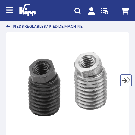
text.skipToContent
text.skipToNavigation
PIEDS RÉGLABLES / PIED DE MACHINE