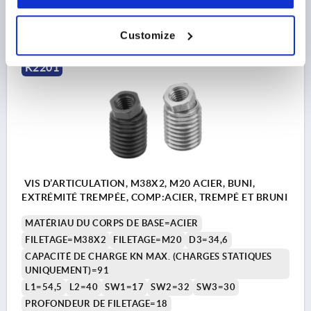
73,81 $
DÉTAILS
hors TVA 
hors frais d’envoi
Customize
K2201
VIS D’ARTICULATION, M38X2, M20 ACIER, BUNI,
EXTRÉMITÉ TREMPÉE, COMP:ACIER, TREMPÉ ET BRUNI
MATÉRIAU DU CORPS DE BASE=ACIER
FILETAGE=M38X2
FILETAGE=M20
D3=34,6
CAPACITÉ DE CHARGE KN MAX. (CHARGES STATIQUES
UNIQUEMENT)=91
L1=54,5
L2=40
SW1=17
SW2=32
SW3=30
PROFONDEUR DE FILETAGE=18