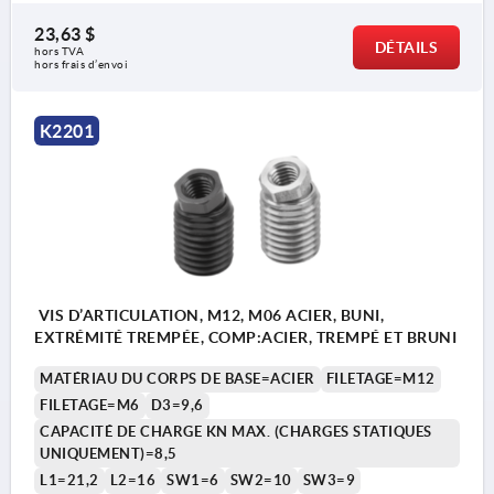
23,63 $
DÉTAILS
hors TVA 
hors frais d’envoi
K2201
VIS D’ARTICULATION, M12, M06 ACIER, BUNI,
EXTRÉMITÉ TREMPÉE, COMP:ACIER, TREMPÉ ET BRUNI
MATÉRIAU DU CORPS DE BASE=ACIER
FILETAGE=M12
FILETAGE=M6
D3=9,6
CAPACITÉ DE CHARGE KN MAX. (CHARGES STATIQUES
UNIQUEMENT)=8,5
L1=21,2
L2=16
SW1=6
SW2=10
SW3=9