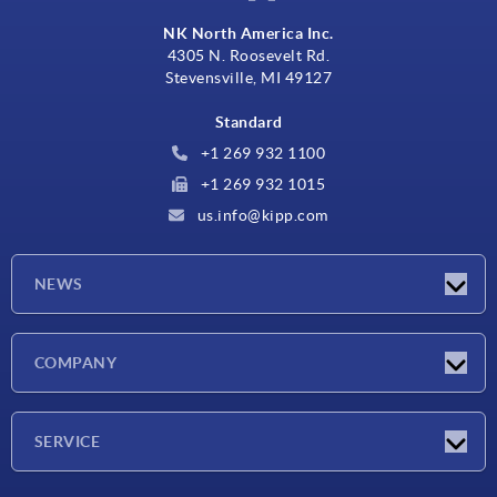
NK North America Inc.
4305 N. Roosevelt Rd.
Stevensville, MI 49127
Standard
+1 269 932 1100
+1 269 932 1015
us.info@kipp.com
NEWS
Actualités
COMPANY
Salons
Société
SERVICE