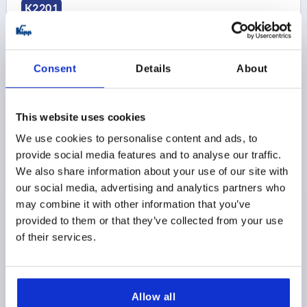
K2201
Consent
Details
About
This website uses cookies
VIS D’ARTICULATION, M30X2, M16 ACIER, BUNI,
EXTRÉMITÉ TREMPÉE, COMP:ACIER, TREMPÉ ET BRUNI
We use cookies to personalise content and ads, to
provide social media features and to analyse our traffic.
MATÉRIAU DU CORPS DE BASE=ACIER
We also share information about your use of our site with
FILETAGE=M30X2
FILETAGE=M16
D3=27,7
our social media, advertising and analytics partners who
CAPACITÉ DE CHARGE KN MAX. (CHARGES STATIQUES
may combine it with other information that you’ve
UNIQUEMENT)=58
provided to them or that they’ve collected from your use
L1=45,5
L2=36
SW1=12
SW2=27
SW3=24
of their services.
PROFONDEUR DE FILETAGE=14
ÉQUERRE PIVOTANTE=15°
Référence:
K2201.3016
Allow all