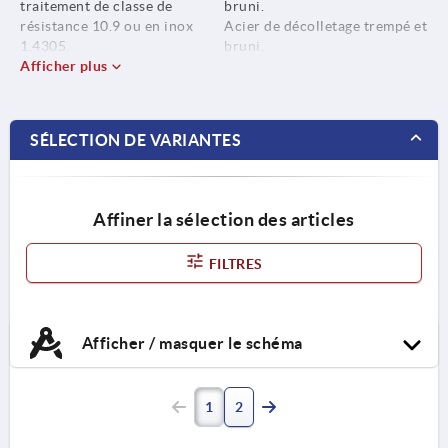
traitement de classe de
bruni.
résistance 10.9 ou en inox
Acier de décolletage trempé et
1.4305.
bruni.
Afficher plus
Inox brut.
Élément sphérique en acier de
décolletage ou en inox 1.4305.
SÉLECTION DE VARIANTES
Affiner la sélection des articles
FILTRES
Afficher / masquer le schéma
1
2