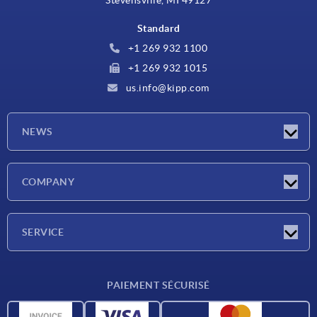
Stevensville, MI 49127
Standard
+1 269 932 1100
+1 269 932 1015
us.info@kipp.com
NEWS
Actualités
COMPANY
Salons
Société
SERVICE
CAO
PAIEMENT SÉCURISÉ
Unités de mesure
Matériaux