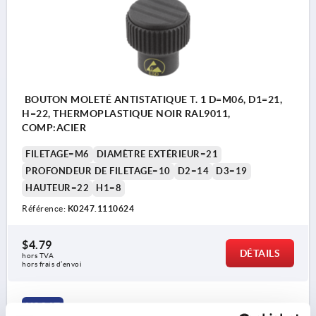
BOUTON MOLETÉ ANTISTATIQUE T. 1 D=M06, D1=21,
H=22, THERMOPLASTIQUE NOIR RAL9011,
COMP:ACIER
FILETAGE=M6
DIAMÈTRE EXTÉRIEUR=21
PROFONDEUR DE FILETAGE=10
D2=14
D3=19
HAUTEUR=22
H1=8
Référence:
K0247.1110624
$4.79
DÉTAILS
hors TVA 
hors frais d’envoi
K0247