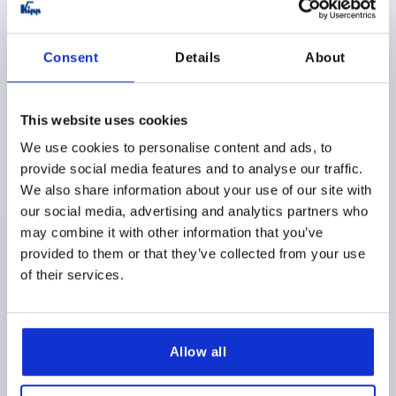
Consent
Details
About
This website uses cookies
BOUTON MOLETÉ ANTISTATIQUE T. 1 D=M06X15,
We use cookies to personalise content and ads, to
D1=21, H=22, THERMOPLASTIQUE NOIR RAL9011,
provide social media features and to analyse our traffic.
COMP:ACIER
We also share information about your use of our site with
FILETAGE=M6
DIAMÈTRE EXTÉRIEUR=21
our social media, advertising and analytics partners who
LONGUEUR DE FILETAGE=15
D2=14
D3=19
may combine it with other information that you’ve
HAUTEUR=22
H1=8
provided to them or that they’ve collected from your use
Référence:
K0247.1110624X15
of their services.
$5.29
DÉTAILS
hors TVA 
hors frais d’envoi
Allow all