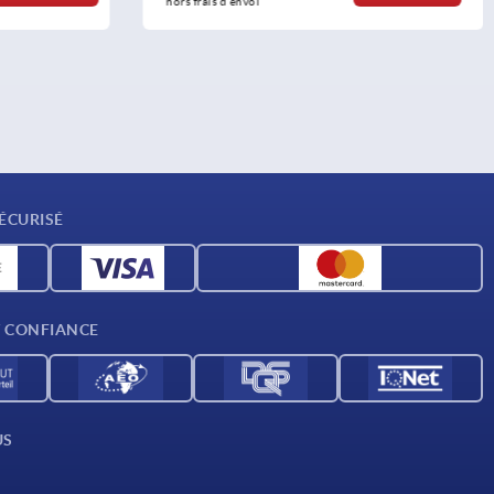
hors frais d’envoi
ÉCURISÉ
T CONFIANCE
US