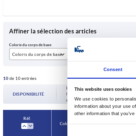
Affiner la sélection des articles
Coloris du corps de base
D
D1
gris foncé RAL 7021
M4
21
Consent
10
de 10 entrées
hêtre naturel
M5
Les disponibilités sont mises à jour plusie
This website uses cookies
M6
DISPONIBILITÉ
l’étape finale, avant de finaliser votre 
We use cookies to personalis
confirmée.
information about your use of
other information that you’ve
Réf.
Coloris du corps de base
D