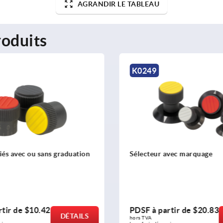
AGRANDIR LE TABLEAU
oduits
K0249
iés avec ou sans graduation
Sélecteur avec marquage
rtir de
$10.42
PDSF à partir de
$20.83
DÉTAILS
hors TVA 