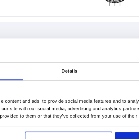
T
L
10
10
Details
AGRANDIR LE TABLEAU
15
urs fois par jour à intervalles réguliers. Lors de
1-3 jours
commande, vous connaîtrez la date d’expédition
4-20 jours
e content and ads, to provide social media features and to analy
 our site with our social media, advertising and analytics partn
 provided to them or that they’ve collected from your use of their
D1
T
L
D2
D3
H