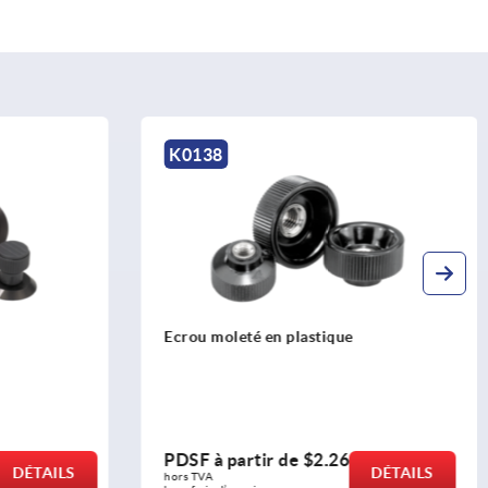
K0138
Ecrou moleté en plastique
PDSF à partir de
$2.26
DÉTAILS
DÉTAILS
hors TVA 