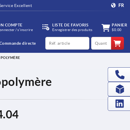
FR
Service Excellent
N COMPTE
LISTE DE FAVORIS
PANIER
onnecter / s’inscrire
Enregistrer des produits
$0.00
productCode
qty
Commande directe
IOPOLYMÈRE
iopolymère
4.04