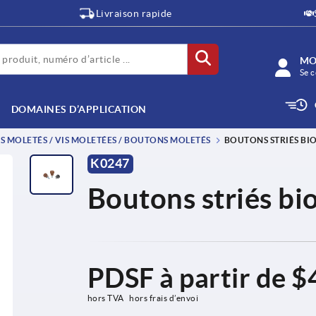
Livraison rapide
MO
Se c
DOMAINES D’APPLICATION
 MOLETÉS / VIS MOLETÉES / BOUTONS MOLETÉS
BOUTONS STRIÉS B
K0247
Boutons striés b
PDSF à partir de
$
hors TVA 
hors frais d’envoi