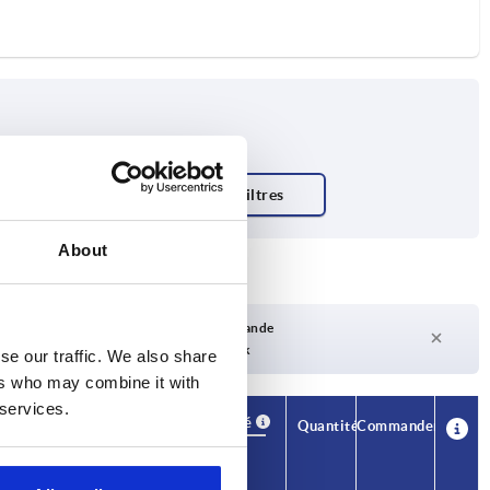
About
Délai de livraison sur demande
Actuellement pas en stock
se our traffic. We also share
ers who may combine it with
 services.
Disponibilité
CAO
Quantité
Commander
H1
Prix