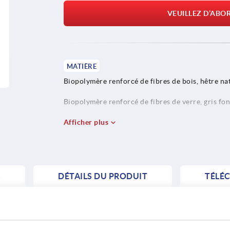
VEUILLEZ D’ABO
MATIÈRE
Biopolymère renforcé de fibres de bois, hêtre nat
Biopolymère renforcé de fibres de verre, gris fon
Douille et tige filetée en inox 1.4305.
Afficher plus
S
DÉTAILS DU PRODUIT
TÉLÉ