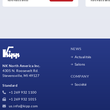
hors frais d’envoi
hors frais d’env
NEWS
Actualités
Salons
NK North America Inc.
4305 N. Roosevelt Rd.
Stevensville, MI 49127
COMPANY
Société
Standard
+1 269 932 1100
+1 269 932 1015
us.info@kipp.com