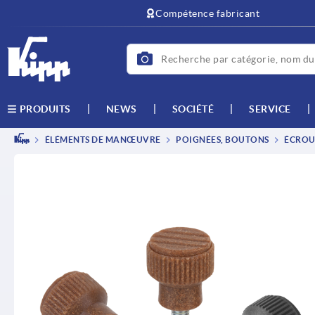
text.skipToContent
text.skipToNavigation
Compétence fabricant
NEWS
SOCIÉTÉ
SERVICE
PRODUITS
ÉLÉMENTS DE MANŒUVRE
POIGNÉES, BOUTONS
ÉCROUS