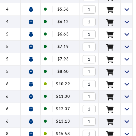
4
$5.56
4
$6.12
5
$6.63
5
$7.19
5
$7.93
5
$8.60
6
$10.29
6
$11.00
6
$12.07
6
$13.13
8
$15.58