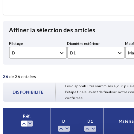
Affiner la sélection des articles
D
D1
Ma
M4
16
aci
36
de 36 entrées
M5
20
ac
Les disponibilités sont mises à jour plusie
M6
24
DISPONIBILITÉ
l’étape finale, avant de finaliser votre 
confirmée.
M8
30
M10
36
Réf.
D
D1
Matéria