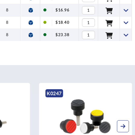
8
$16.96
8
$18.40
8
$23.38
K0247