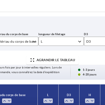
tériau du corps de base
L
D3
er de décolletage
10
8
AGRANDIR LE TABLEAU
ier inoxydable
16
10
urs fois par jour à intervalles réguliers. Lors de
20
12
1-3 jours
commande, vous connaîtrez la date d’expédition
4-20 jours
20*
16
25
20
u du corps de base
L
D3
H
25*