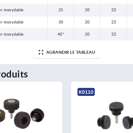
er inoxydable
25
20
23
er inoxydable
30
20
23
er inoxydable
40*
20
23
AGRANDIR LE TABLEAU
oduits
K0110