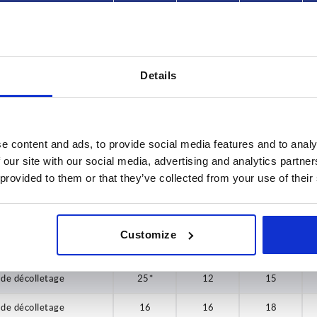
30
 de décolletage
10
8
9,5
30*
 de décolletage
16
8
9,5
40*
Details
 de décolletage
20*
8
9,5
 de décolletage
10
10
11,5
 de décolletage
16
10
11,5
e content and ads, to provide social media features and to analy
 our site with our social media, advertising and analytics partn
 de décolletage
20*
10
11,5
 provided to them or that they’ve collected from your use of their
 de décolletage
10
12
15
 de décolletage
16
12
15
Customize
 de décolletage
20
12
15
 de décolletage
25*
12
15
 de décolletage
16
16
18