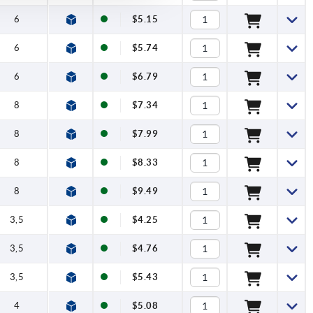
6
$5.15
6
$5.74
6
$6.79
8
$7.34
8
$7.99
8
$8.33
8
$9.49
3,5
$4.25
3,5
$4.76
3,5
$5.43
4
$5.08