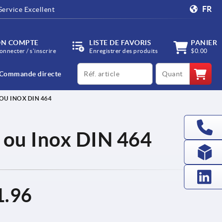
FR
Service Excellent
N COMPTE
LISTE DE FAVORIS
PANIER
onnecter / s’inscrire
Enregistrer des produits
$0.00
productCode
qty
Commande directe
 OU INOX DIN 464
r ou Inox DIN 464
1.96