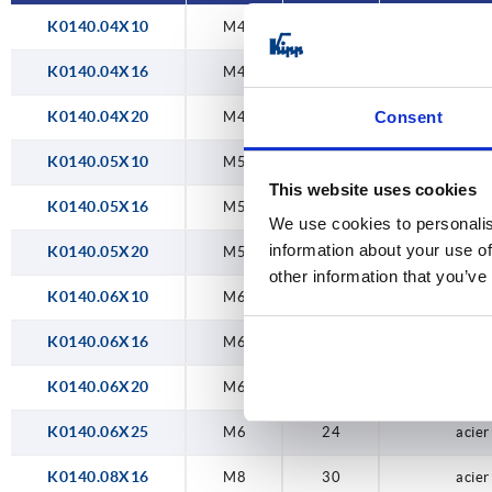
K0140.04X10
M4
16
acier
K0140.04X16
M4
16
acier
K0140.04X20
Consent
M4
16
acier
K0140.05X10
M5
20
acier
This website uses cookies
K0140.05X16
M5
20
acier
We use cookies to personalis
information about your use of
K0140.05X20
M5
20
acier
other information that you’ve
K0140.06X10
M6
24
acier
K0140.06X16
M6
24
acier
K0140.06X20
M6
24
acier
K0140.06X25
M6
24
acier
K0140.08X16
M8
30
acier