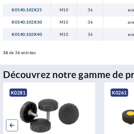
K0140.102X25
M10
36
aci
K0140.102X30
M10
36
aci
K0140.102X40
M10
36
aci
36
de 36 entrées
Découvrez notre gamme de pr
K0281
K0261