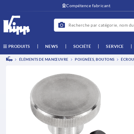
text.skipToContent
text.skipToNavigation
Compétence fabricant
NEWS
SOCIÉTÉ
SERVICE
PRODUITS
ÉLÉMENTS DE MANŒUVRE
POIGNÉES, BOUTONS
ÉCROUS