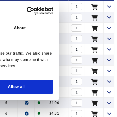
3,5
$1.96
3,5
$2.24
About
3,5
$2.59
4
$2.44
4
$2.61
se our traffic. We also share
ers who may combine it with
4
$2.85
 services.
5
$3.08
5
$3.44
Allow all
5
$3.76
5
$4.06
6
$4.81