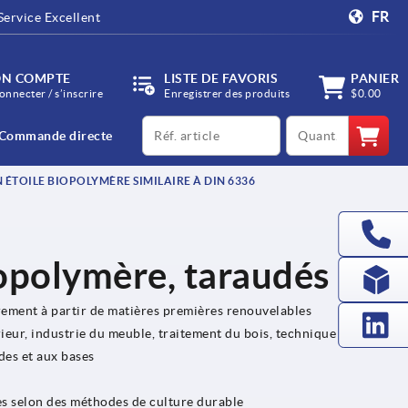
FR
Service Excellent
N COMPTE
LISTE DE FAVORIS
PANIER
onnecter / s’inscrire
Enregistrer des produits
$0.00
productCode
qty
Commande directe
ÉTOILE BIOPOLYMÈRE SIMILAIRE À DIN 6336
opolymère, taraudés
ement à partir de matières premières renouvelables
ieur, industrie du meuble, traitement du bois, technique agricole
des et aux bases
es selon des méthodes de culture durable