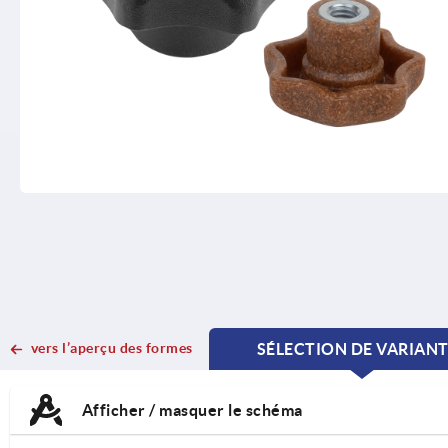
vers l’aperçu des formes
SÉLECTION DE VARIAN
CURRENT
CURRENT
TAB:
TAB:
Afficher / masquer le schéma