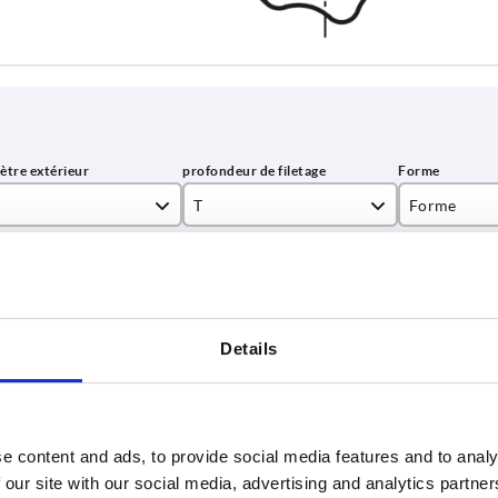
T
Forme
10
K
AGRANDIR LE TABLEAU
14
urs fois par jour à intervalles réguliers. Lors de
18
1-3 jours
Details
commande, vous connaîtrez la date d’expédition
4-20 jours
e content and ads, to provide social media features and to analy
D1
T
Forme
D8
H
 our site with our social media, advertising and analytics partn