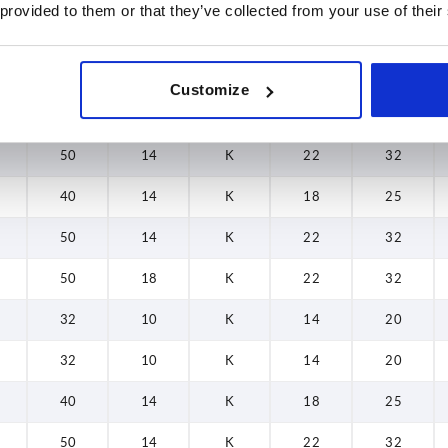
 provided to them or that they’ve collected from your use of their
32
10
K
14
20
32
10
K
14
20
Customize
40
14
K
18
25
50
14
K
22
32
40
14
K
18
25
50
14
K
22
32
50
18
K
22
32
32
10
K
14
20
32
10
K
14
20
40
14
K
18
25
50
14
K
22
32