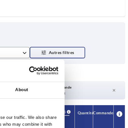
Délai de livraison sur demande
About
Actuellement pas en stock
Disponibilité
CAO
Quantité
Commander
se our traffic. We also share
H3
Prix
ers who may combine it with