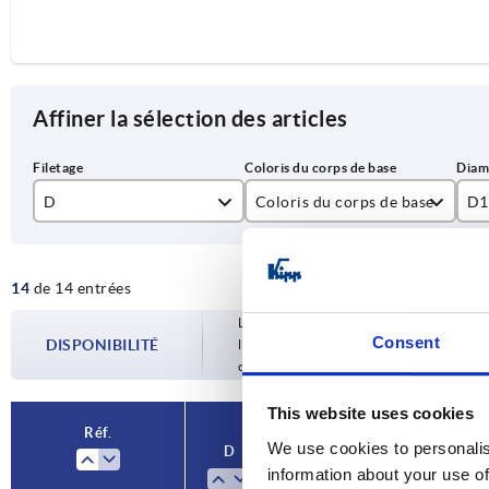
Affiner la sélection des articles
D
Coloris du corps de base
D1
M5
gris foncé RAL 7021
32
14
de 14 entrées
M6
hêtre naturel
40
Les disponibilités sont mises à jour plusie
M8
50
Consent
DISPONIBILITÉ
l’étape finale, avant de finaliser votre 
confirmée.
M10
This website uses cookies
M12
Réf.
We use cookies to personalis
D
Coloris du corps de base
information about your use of