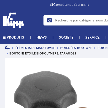
text.skipToContent
text.skipToNavigation
Compétence fabricant
NEWS
SOCIÉTÉ
SERVICE
PRODUITS
ÉLÉMENTS DE MANŒUVRE
POIGNÉES, BOUTONS
POIGNÉ
BOUTONS ÉTOILE BIOPOLYMÈRE, TARAUDÉS