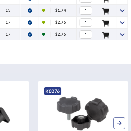
13
$1.74
17
$2.75
17
$2.75
K0613