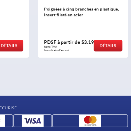
n plastique,
Ecrou croisillon soft
PDSF à partir de
$2.90
DÉTAILS
DÉTAILS
hors TVA 
hors frais d’envoi
ÉCURISÉ