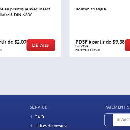
iangle
Poignées à cinq branches e
insert fileté en acier
artir de
$9.38
PDSF à partir de
$3.19
DÉTAILS
hors TVA 
nvoi
hors frais d’envoi
SERVICE
PAIEMENT S
CAO
Unités de mesure