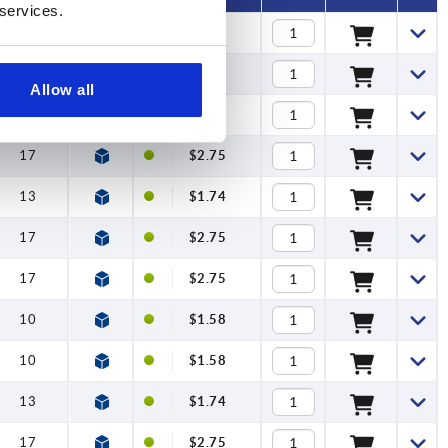
 services.
10
$1.58
10
$1.58
Allow all
13
$1.74
17
$2.75
13
$1.74
17
$2.75
17
$2.75
10
$1.58
10
$1.58
13
$1.74
17
$2.75