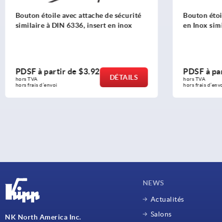
Bouton étoile en plastique avec insert
Bouton tr
en Inox similaire à DIN 6336
PDSF à partir de
$2.07
PDSF à p
DÉTAILS
hors TVA 
hors TVA 
hors frais d’envoi
hors frais d’e
NEWS
Actualités
Salons
NK North America Inc.