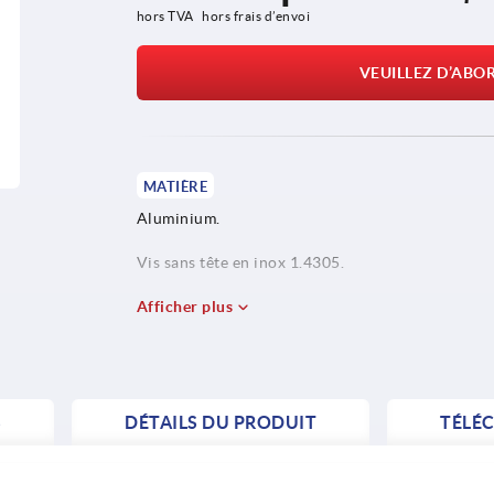
hors TVA 
hors frais d’envoi
VEUILLEZ D’ABO
MATIÈRE
Aluminium.
Vis sans tête en inox 1.4305.
Goupille en inox 1.4310.
Afficher plus
S
DÉTAILS DU PRODUIT
TÉLÉ