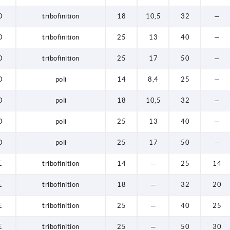
D
tribofinition
18
10,5
32
—
D
tribofinition
25
13
40
—
D
tribofinition
25
17
50
—
D
poli
14
8,4
25
—
D
poli
18
10,5
32
—
D
poli
25
13
40
—
D
poli
25
17
50
—
E
tribofinition
14
—
25
14
E
tribofinition
18
—
32
20
E
tribofinition
25
—
40
25
E
tribofinition
25
—
50
30