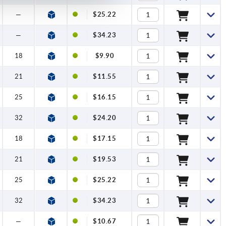
—
$25.22
—
$34.23
18
$9.90
21
$11.55
25
$16.15
32
$24.20
18
$17.15
21
$19.53
25
$25.22
32
$34.23
—
$10.67