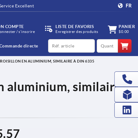
FR
Service Excellent
N COMPTE
LISTE DE FAVORIS
PANIER
onnecter / s’inscrire
Enregistrer des produits
$0.00
productCode
qty
Commande directe
ROISILLON EN ALUMINIUM, SIMILAIRE À DIN 6335
n aluminium, similaire à
5.57