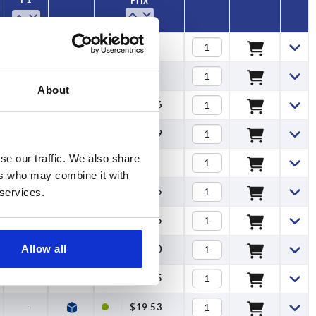
Prix
—
$5.57
—
$6.85
About
—
$11.16
—
$15.79
se our traffic. We also share
—
$9.90
ers who may combine it with
—
$11.55
 services.
—
$16.15
Allow all
—
$24.20
—
$17.15
—
$19.53