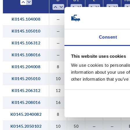
M10
M12
K0145.104008
—
40
—
—
M16
K0145.105010
—
50
—
—
Consent
K0145.106312
—
63
—
—
K0145.108016
—
80
—
—
This website uses cookies
We use cookies to personalis
K0145.204008
8
40
—
—
information about your use of
K0145.205010
10
50
—
—
other information that you’ve
K0145.206312
12
63
—
—
K0145.208016
16
80
—
—
K0145.2040082
8
40
—
—
K0145.2050102
10
50
—
—