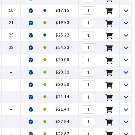
18
$17.15
21
$19.53
25
$25.22
32
$34.23
—
$20.08
—
$20.31
—
$20.50
—
$21.14
—
$21.43
—
$22.84
—
$22.87