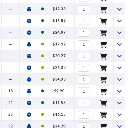
—
$12.38
—
$16.89
—
$24.97
—
$17.92
—
$20.27
—
$26.03
—
$34.93
18
$9.90
21
$11.55
25
$16.15
32
$24.20