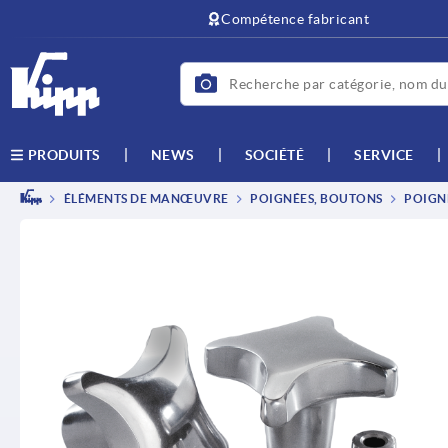
text.skipToContent
text.skipToNavigation
Compétence fabricant
NEWS
SOCIÉTÉ
SERVICE
PRODUITS
ÉLÉMENTS DE MANŒUVRE
POIGNÉES, BOUTONS
POIGNÉ