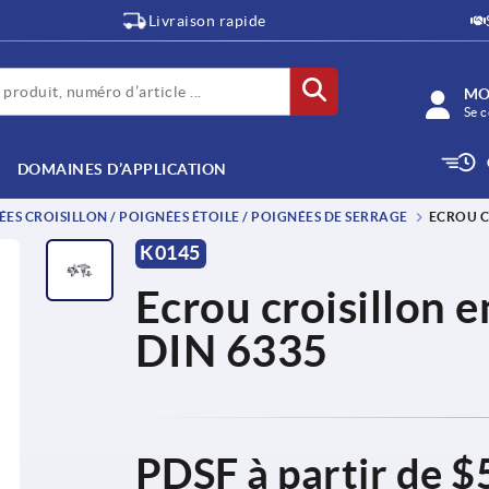
Livraison rapide
MO
Se c
DOMAINES D’APPLICATION
ES CROISILLON / POIGNÉES ÉTOILE / POIGNÉES DE SERRAGE
ECROU C
K0145
Ecrou croisillon e
DIN 6335
PDSF à partir de
$