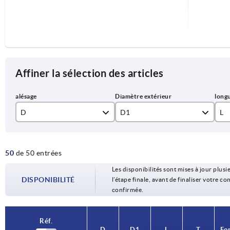
Affiner la sélection des articles
D
D1
L
8
40
20
50
de 50 entrées
10
50
25
Les disponibilités sont mises à jour plusie
12
63
30
DISPONIBILITÉ
l’étape finale, avant de finaliser votre 
confirmée.
16
80
40
M8
50
Réf.
D
D1
L
T
Fo