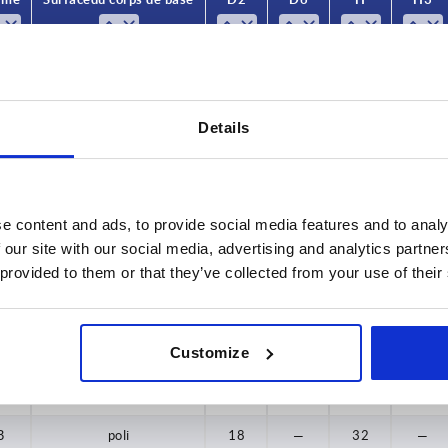
L
A
tribofinition
14
—
26
14
A
tribofinition
18
—
34
20
Details
A
tribofinition
25
—
42
25
A
tribofinition
25
—
52
30
e content and ads, to provide social media features and to analy
B
tribofinition
14
—
25
—
 our site with our social media, advertising and analytics partn
B
tribofinition
18
—
32
—
 provided to them or that they’ve collected from your use of their
B
tribofinition
25
—
40
—
Customize
B
tribofinition
25
—
50
—
B
poli
14
—
25
—
B
poli
18
—
32
—