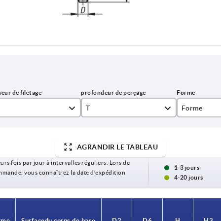
T
Forme
15
A
AGRANDIR LE TABLEAU
18
B
urs fois par jour à intervalles réguliers. Lors de
22
C
1-3 jours
commande, vous connaîtrez la date d’expédition
4-20 jours
28
D
E
rme
Surface du corps de base
D2
D6
H
H3