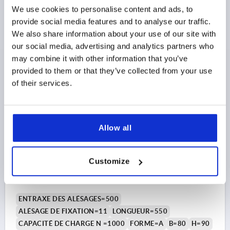
We use cookies to personalise content and ads, to
Référence:
K0226.400101
provide social media features and to analyse our traffic.
We also share information about your use of our site with
$237.27
DÉTAILS
our social media, advertising and analytics partners who
hors TVA 
hors frais d’envoi
may combine it with other information that you’ve
provided to them or that they’ve collected from your use
of their services.
K0226 A
Allow all
Customize
POIGNÉE TUBULAIRE, FORME:A, A=500, L=550, D=11
ACIER INOX., COMP:THERMOPLASTIQUE
ENTRAXE DES ALÉSAGES=500
ALÉSAGE DE FIXATION=11
LONGUEUR=550
CAPACITÉ DE CHARGE N =1000
FORME=A
B=80
H=90