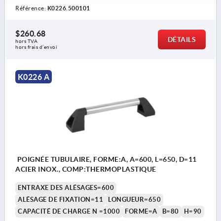
Référence:
K0226.500101
$260.68
DÉTAILS
hors TVA 
hors frais d’envoi
K0226 A
POIGNÉE TUBULAIRE, FORME:A, A=600, L=650, D=11
ACIER INOX., COMP:THERMOPLASTIQUE
ENTRAXE DES ALÉSAGES=600
ALÉSAGE DE FIXATION=11
LONGUEUR=650
CAPACITÉ DE CHARGE N =1000
FORME=A
B=80
H=90