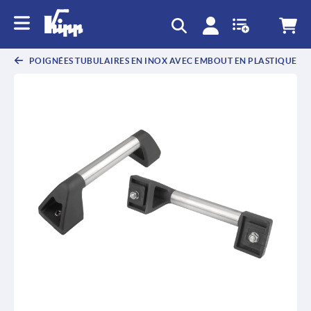
text.skipToContent
text.skipToNavigation
POIGNÉES TUBULAIRES EN INOX AVEC EMBOUT EN PLASTIQUE