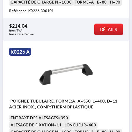
CAPACITÉ DE CHARGE N =1000
FORME=A
B=80
H=90
Référence:
K0226.300101
$214.04
DÉTAILS
hors TVA 
hors frais d’envoi
K0226 A
1) Insert pour tête de vis (A) Insert taraudé (B).
POIGNÉE TUBULAIRE, FORME:A, A=350, L=400, D=11
ACIER INOX., COMP:THERMOPLASTIQUE
ENTRAXE DES ALÉSAGES=350
ALÉSAGE DE FIXATION=11
LONGUEUR=400