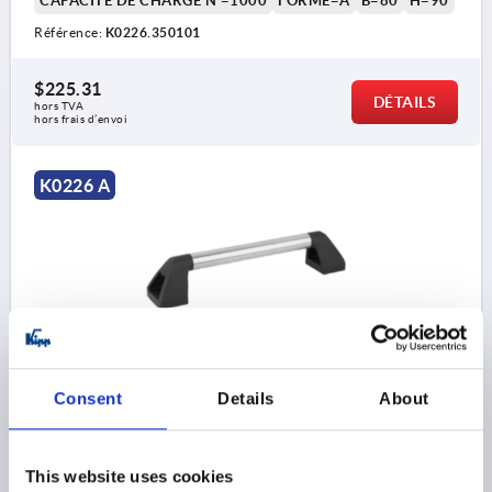
CAPACITÉ DE CHARGE N =1000
FORME=A
B=80
H=90
Référence:
K0226.350101
$225.31
DÉTAILS
hors TVA 
hors frais d’envoi
K0226 A
POIGNÉE TUBULAIRE, FORME:A, A=400, L=450, D=11
ACIER INOX., COMP:THERMOPLASTIQUE
Consent
Details
About
ENTRAXE DES ALÉSAGES=400
ALÉSAGE DE FIXATION=11
LONGUEUR=450
This website uses cookies
CAPACITÉ DE CHARGE N =1000
FORME=A
B=80
H=90