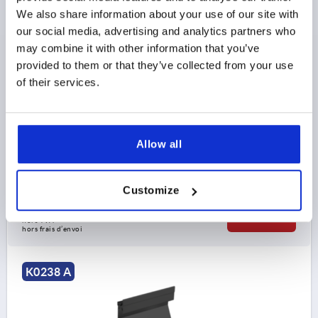
We also share information about your use of our site with
POIGNÉE ALCÔVE EMMANCHABLE, FORME:A, L1=133,
our social media, advertising and analytics partners who
L=118, H=90, ALUMINIUM NATURE ANODISÉ,
may combine it with other information that you’ve
COMP:POLYAMIDE
provided to them or that they’ve collected from your use
of their services.
COLORIS DU CORPS DE BASE=NATURE
HAUTEUR=90
LONGUEUR DE MONTAGE=118
LONGUEUR=133
FORME=A
MODÈLE 2=À EMMANCHER
T=19,5
OUVERTURE DE MONTAGE=122 X 73
Allow all
CAPACITÉ DE CHARGE N =500
Référence:
K0238.11813
Customize
$28.71
DÉTAILS
hors TVA 
hors frais d’envoi
K0238 A