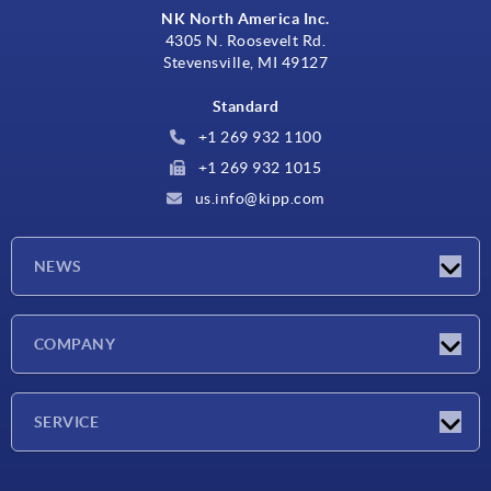
NK North America Inc.
4305 N. Roosevelt Rd.
Stevensville, MI 49127
Standard
+1 269 932 1100
+1 269 932 1015
us.info@kipp.com
NEWS
Actualités
COMPANY
Salons
Société
SERVICE
CAO