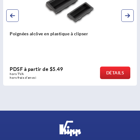
Poignées alcôve en acier inoxydable, escamotables,
ronde ou rectangulaire
PDSF à partir de
$26.31
LS
DÉTA
hors TVA 
hors frais d’envoi