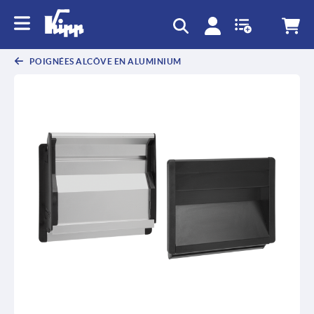
text.skipToContent
text.skipToNavigation
POIGNÉES ALCÔVE EN ALUMINIUM