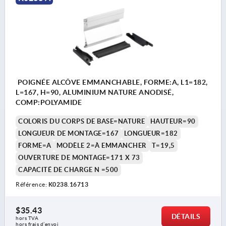
POIGNÉE ALCÔVE EMMANCHABLE, FORME:A, L1=182,
L=167, H=90, ALUMINIUM NATURE ANODISÉ,
COMP:POLYAMIDE
COLORIS DU CORPS DE BASE=NATURE
HAUTEUR=90
LONGUEUR DE MONTAGE=167
LONGUEUR=182
FORME=A
MODÈLE 2=À EMMANCHER
T=19,5
OUVERTURE DE MONTAGE=171 X 73
CAPACITÉ DE CHARGE N =500
Référence:
K0238.16713
$35.43
DÉTAILS
hors TVA 
hors frais d’envoi