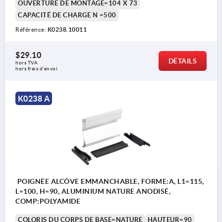
OUVERTURE DE MONTAGE=104 X 73
CAPACITÉ DE CHARGE N =500
Référence:
K0238.10011
$29.10
DÉTAILS
hors TVA 
hors frais d’envoi
K0238 A
POIGNÉE ALCÔVE EMMANCHABLE, FORME:A, L1=115,
L=100, H=90, ALUMINIUM NATURE ANODISÉ,
COMP:POLYAMIDE
COLORIS DU CORPS DE BASE=NATURE
HAUTEUR=90