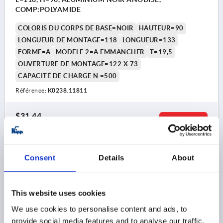
COMP:POLYAMIDE
COLORIS DU CORPS DE BASE=NOIR
HAUTEUR=90
LONGUEUR DE MONTAGE=118
LONGUEUR=133
FORME=A
MODÈLE 2=À EMMANCHER
T=19,5
OUVERTURE DE MONTAGE=122 X 73
CAPACITÉ DE CHARGE N =500
Référence:
K0238.11811
$31.44
DÉTAILS
hors TVA 
hors frais d’envoi
Consent
Details
About
K0238 A
This website uses cookies
We use cookies to personalise content and ads, to
provide social media features and to analyse our traffic.