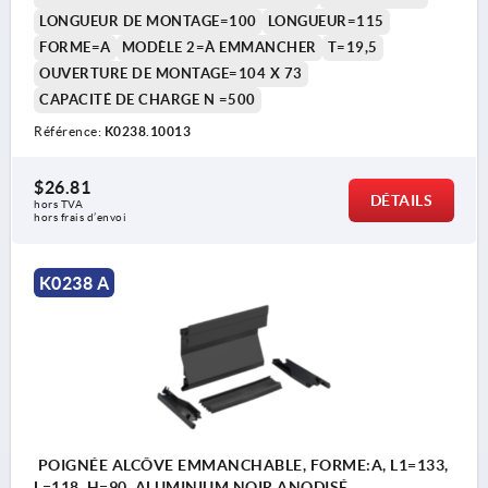
LONGUEUR DE MONTAGE=100
LONGUEUR=115
FORME=A
MODÈLE 2=À EMMANCHER
T=19,5
OUVERTURE DE MONTAGE=104 X 73
CAPACITÉ DE CHARGE N =500
Référence:
K0238.10013
$26.81
DÉTAILS
hors TVA 
hors frais d’envoi
K0238 A
POIGNÉE ALCÔVE EMMANCHABLE, FORME:A, L1=133,
L=118, H=90, ALUMINIUM NOIR ANODISÉ,