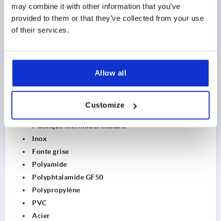
may combine it with other information that you’ve
Pour la fabrication de ses poignées de maintien, KIPP
provided to them or that they’ve collected from your use
utilise différents matériaux afin de couvrir un large
of their services.
éventail d'exigences. Depuis l'acier rond à revêtement
plastique pour une meilleure maniabilité jusqu'au mélange
de matériaux, en passant par l'aluminium léger et le
polyamide renforcé de billes de verre.
Allow all
KIPP propose des poignées de manutention dans les
matériaux suivants :
Aluminium
Customize
CFK
Plastique thermodurcissable
Inox
Fonte grise
Polyamide
Polyphtalamide GF50
Polypropylène
PVC
Acier