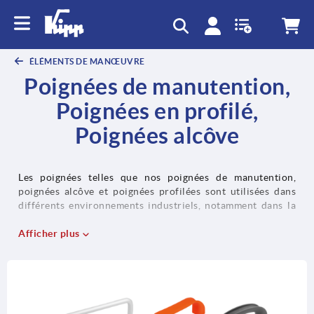
text.skipToContent
text.skipToNavigation
ÉLÉMENTS DE MANŒUVRE
Poignées de manutention,
Poignées en profilé,
Poignées alcôve
Les poignées telles que nos poignées de manutention,
poignées alcôve et poignées profilées sont utilisées dans
différents environnements industriels, notamment dans la
construction de machines. Nos poignées de manutention
servent par ex. à ouvrir et à fermer des caches, des portes,
Afficher plus
des habillages et des capots. Nos poignées profilées
peuvent être utilisées de manière universelle comme
éléments de maintien pour les capots et les habillages dans
la construction de machines, d’installations et d’outillages.
Les poignées escamotables ainsi que les poignées