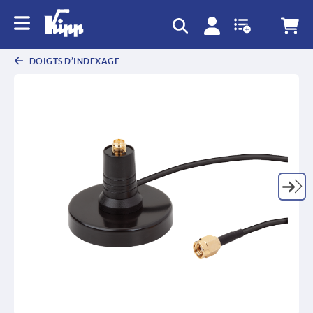
text.skipToContent
text.skipToNavigation
DOIGTS D’INDEXAGE