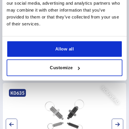
our social media, advertising and analytics partners who
DÉTAILS DU PRODUIT
may combine it with other information that you’ve
provided to them or that they’ve collected from your use
CAD
of their services.
TÉLÉCHARGEMENTS
Allow all
Customize
Découvrez notre gamme de produits
NOUVEAU
K0635