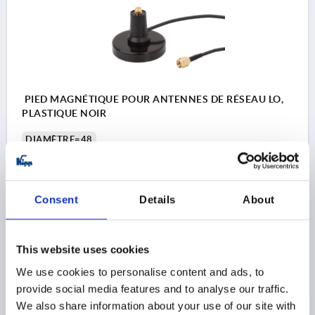
PIED MAGNÉTIQUE POUR ANTENNES DE RÉSEAU LO,
PLASTIQUE NOIR
DIAMÈTRE=48
LONGUEUR DU CÂBLE DE RACCORDEMENT=1,5
RACCORD=PRISE/FICHE RP-SMA
D1=15
FILETAGE=1/4-28
HAUTEUR=43,5
H1=9,5
Consent
Details
About
Référence:
K1845.01
$64.82
This website uses cookies
DÉTAILS
hors TVA 
hors frais d’envoi
We use cookies to personalise content and ads, to
provide social media features and to analyse our traffic.
We also share information about your use of our site with