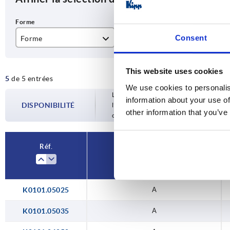
Consent
Forme
M
L
A
M5
25
This website uses cookies
5
de 5 entrées
M6
35
We use cookies to personalis
Les disponibilités sont mises à jour plusie
information about your use of
M8
50
DISPONIBILITÉ
l’étape finale, avant de finaliser votre 
other information that you’ve
confirmée.
M10
65
85
Réf.
Forme
K0101.05025
A
K0101.05035
A