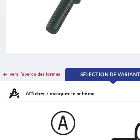
vers l’aperçu des formes
SÉLECTION DE VARIAN
CURRENT
CURRENT
TAB:
TAB:
Afficher / masquer le schéma