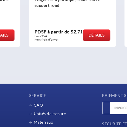
nd
rtir de
$2.71
PDSF à partir de
$4.66
DÉTAILS
hors TVA 
oi
hors frais d’envoi
SERVICE
PAIEMENT S
CAO
Unités de mesure
Matériaux
SÉCURITÉ E