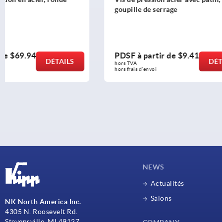
goupille de serrage
support ro
PDSF à partir de
$9.41
PDSF à pa
DÉTAILS
hors TVA 
hors TVA 
hors frais d’envoi
hors frais d’env
NEWS
Actualités
Salons
NK North America Inc.
4305 N. Roosevelt Rd.
Stevensville, MI 49127