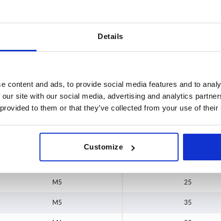
Details
AGRANDIR LE TABLEAU
e content and ads, to provide social media features and to analy
urs fois par jour à intervalles réguliers. Lors de
 our site with our social media, advertising and analytics partn
1-3 jours
commande, vous connaîtrez la date d’expédition
4-20 jours
 provided to them or that they’ve collected from your use of their
Customize
M
L
M5
25
M5
35