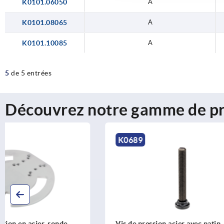
K0101.06050
A
K0101.08065
A
K0101.10085
A
5
de 5 entrées
Découvrez notre gamme de pr
K0689
K2111
Vis de pression acier avec patin, avec
Poignées en