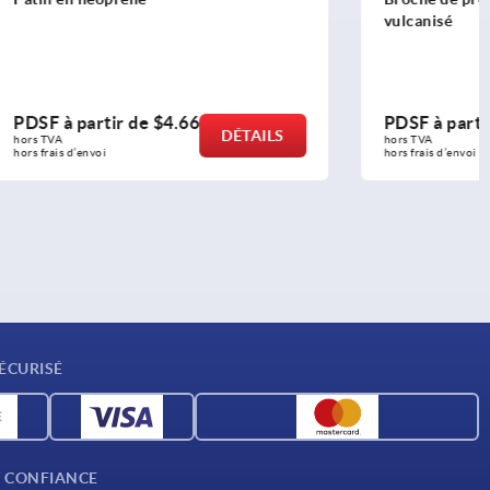
vulcanisé
PDSF à partir de
$2.44
DÉTAILS
DÉTAILS
hors TVA 
hors frais d’envoi
ÉCURISÉ
T CONFIANCE