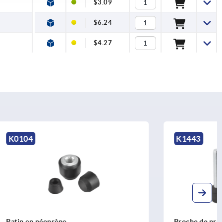
$3.09
$6.24
$4.27
K1443
Broche de pression avec patin néoprène