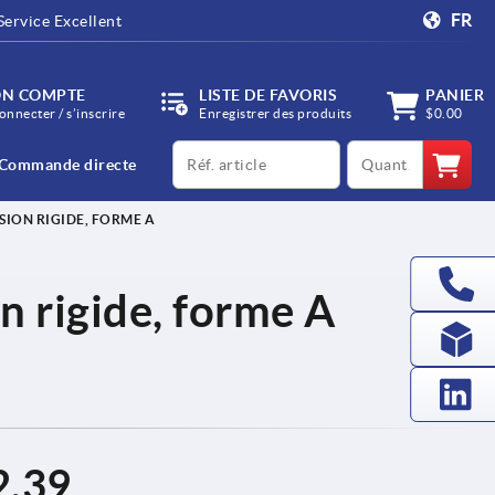
FR
Service Excellent
N COMPTE
LISTE DE FAVORIS
PANIER
onnecter / s’inscrire
Enregistrer des produits
$0.00
productCode
qty
Commande directe
SION RIGIDE, FORME A
n rigide, forme A
2.39