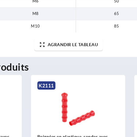
M6
50
M8
65
M10
85
AGRANDIR LE TABLEAU
oduits
K0104
 plastique, rondes avec
Patin en néoprène