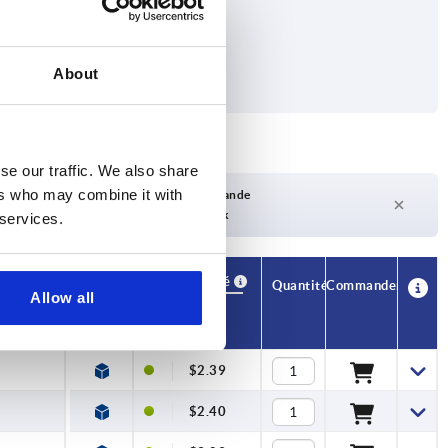
About
se our traffic. We also share
ers who may combine it with
Délai de livraison sur demande
Actuellement pas en stock
 services.
Disponibilité
CAO
Quantité
Commander
Allow all
Prix
$2.39
$2.40