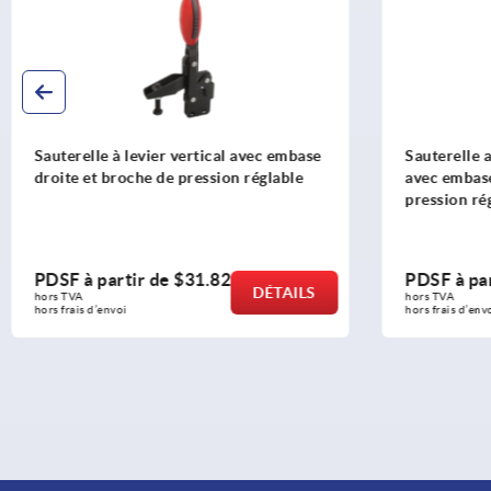
Sauterelle antistatique à levier vertical
Sauterell
avec embase verticale et broche de
angulair
pression réglable
réglable
PDSF à partir de
$52.45
PDSF à 
DÉTAILS
hors TVA 
hors TVA 
hors frais d’envoi
hors frais d