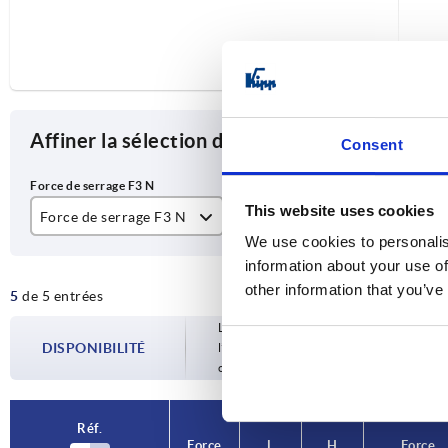
Affiner la sélection des articles
Consent
This website uses cookies
Force de serrage F3 N
L
H
We use cookies to personalis
900
60
13
information about your use of
other information that you’ve
5
de 5 entrées
1150
87
19
Les disponibilités sont mises à jour plusie
1650
124
24
DISPONIBILITÉ
l’étape finale, avant de finaliser votre 
confirmée.
1900
136
24
197
34
Réf.
Réf.
Force
Force
L
L
H
H
Force
Force