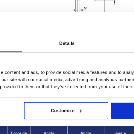
Details
Force manuelle FH N
Force de ma
e content and ads, to provide social media features and to analy
5
120
1500
 our site with our social media, advertising and analytics partn
 provided to them or that they’ve collected from your use of their
AGRANDIR LE TABLEAU
0
190
2500
urs fois par jour à intervalles réguliers. Lors de
0
230
3500
1-3 jours
commande, vous connaîtrez la date d’expédition
4-20 jours
Customize
6
260
4500
5
290
5500
Force de
Force de
Angle
Angle
Angle
Angle
Angle
Angle