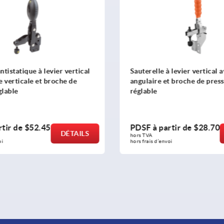
e à levier vertical avec embase
Sauterelle à levier verti
e et broche de pression
horizontale et bras de ma
partir de
$28.70
PDSF à partir de
$24.
DÉTAILS
hors TVA 
’envoi
hors frais d’envoi