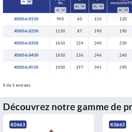
de
de
manuelle FH
manuelle FH
serrage
serrage
F3 N
F3 N
K0056.0150
1150
1650
1650
1900
900
900
124
136
197
60
87
60
135
190
240
246
345
135
120
190
230
260
290
120
K0056.0250
1150
87
190
190
K0056.0350
1650
124
240
230
K0056.0450
1650
136
246
260
K0056.0550
1900
197
345
290
5
de 5 entrées
Découvrez notre gamme de pr
K0663
K0062