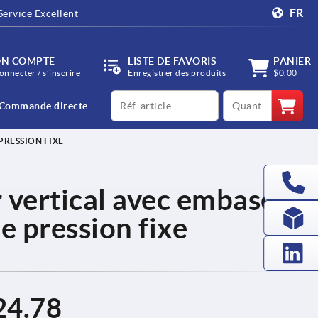
FR
Service Excellent
N COMPTE
LISTE DE FAVORIS
PANIER
onnecter / s’inscrire
Enregistrer des produits
$0.00
productCode
qty
Commande directe
PRESSION FIXE
r vertical avec embase
e pression fixe
24.78