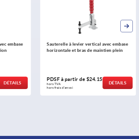
cal avec embase
Sauterelle à levier horizontal avec
intien plein
embase verticale et broche de pression
réglable
15
PDSF à partir de
$23.09
DÉTAILS
DÉTAILS
hors TVA 
hors frais d’envoi