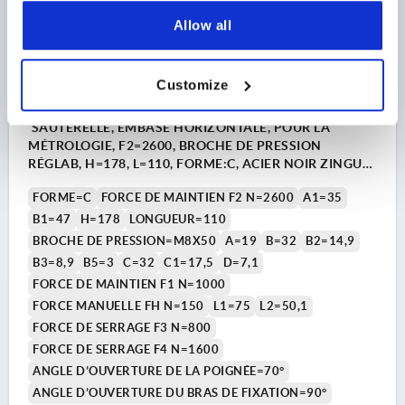
Allow all
Customize
SAUTERELLE, EMBASE HORIZONTALE, POUR LA
MÉTROLOGIE, F2=2600, BROCHE DE PRESSION
RÉGLAB, H=178, L=110, FORME:C, ACIER NOIR ZINGUE,
COMP:PLASTIQUE NOIR
FORME=C
FORCE DE MAINTIEN F2 N=2600
A1=35
B1=47
H=178
LONGUEUR=110
BROCHE DE PRESSION=M8X50
A=19
B=32
B2=14,9
B3=8,9
B5=3
C=32
C1=17,5
D=7,1
FORCE DE MAINTIEN F1 N=1000
FORCE MANUELLE FH N=150
L1=75
L2=50,1
FORCE DE SERRAGE F3 N=800
FORCE DE SERRAGE F4 N=1600
ANGLE D’OUVERTURE DE LA POIGNÉE=70°
ANGLE D’OUVERTURE DU BRAS DE FIXATION=90°