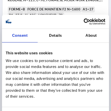
RÉGLAB, H=125, L=70, FORME:B, ACIER NOIR ZINGUE,
COMP:PLASTIQUE NOIR
FORME=B
FORCE DE MAINTIEN F2 N=1600
A1=27
B1=37,8
H=125
LONGUEUR=70
BROCHE DE PRESSION=M6X50
A=12,7
B=26,8
B2=12,2
B3=6,2
B5=3
C=23
C1=11
D=5,2
FORCE DE MAINTIEN F1 N=1200
Consent
Details
About
FORCE MANUELLE FH N=100
L1=43
L2=24,9
FORCE DE SERRAGE F3 N=800
FORCE DE SERRAGE F4 N=1000
This website uses cookies
ANGLE D’OUVERTURE DE LA POIGNÉE=75°
We use cookies to personalise content and ads, to
ANGLE D’OUVERTURE DU BRAS DE FIXATION=95°
provide social media features and to analyse our traffic.
Référence:
K2066.001600
We also share information about your use of our site with
our social media, advertising and analytics partners who
28,97 $
may combine it with other information that you’ve
DÉTAILS
hors TVA 
hors frais d’envoi
provided to them or that they’ve collected from your use
of their services.
K2066