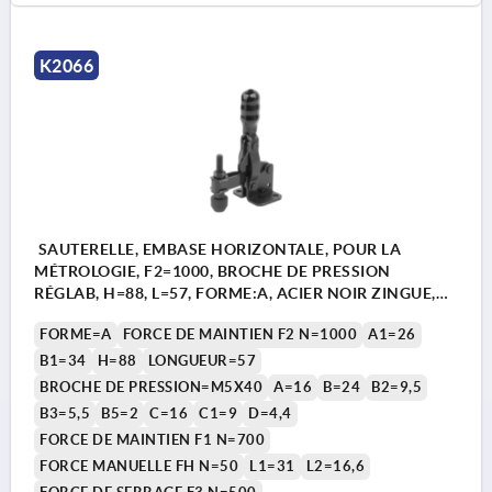
K2066
SAUTERELLE, EMBASE HORIZONTALE, POUR LA
MÉTROLOGIE, F2=1000, BROCHE DE PRESSION
RÉGLAB, H=88, L=57, FORME:A, ACIER NOIR ZINGUE,
COMP:PLASTIQUE NOIR
FORME=A
FORCE DE MAINTIEN F2 N=1000
A1=26
B1=34
H=88
LONGUEUR=57
BROCHE DE PRESSION=M5X40
A=16
B=24
B2=9,5
B3=5,5
B5=2
C=16
C1=9
D=4,4
FORCE DE MAINTIEN F1 N=700
FORCE MANUELLE FH N=50
L1=31
L2=16,6