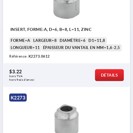
INSERT, FORME:A, D=6, B=8, L=11, ZINC
FORME=A
LARGEUR=8
DIAMÈTRE=6
D1=11,8
LONGUEUR=11
ÉPAISSEUR DU VANTAIL EN MM=1,6-2,5
Référence:
K2273.0612
$3.22
DÉTAILS
hors TVA 
hors frais d’envoi
K2273