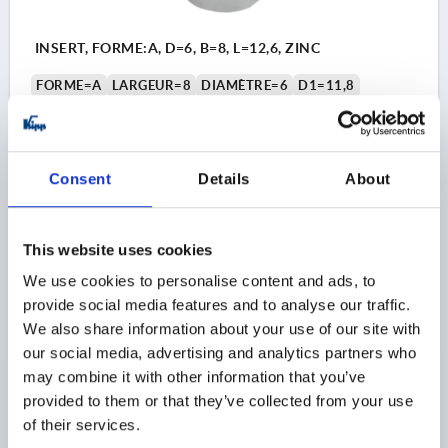
INSERT, FORME:A, D=6, B=8, L=12,6, ZINC
FORME=A
LARGEUR=8
DIAMÈTRE=6
D1=11,8
LONGUEUR=12,6
ÉPAISSEUR DU VANTAIL EN MM=0-1,5
Référence:
K2273.0611
Consent
Details
About
$3.22
DÉTAILS
hors TVA 
hors frais d’envoi
This website uses cookies
K2273
We use cookies to personalise content and ads, to
provide social media features and to analyse our traffic.
We also share information about your use of our site with
our social media, advertising and analytics partners who
may combine it with other information that you’ve
provided to them or that they’ve collected from your use
of their services.
INSERT, FORME:B, D=6,1, B=7,9, L=15, ZINC