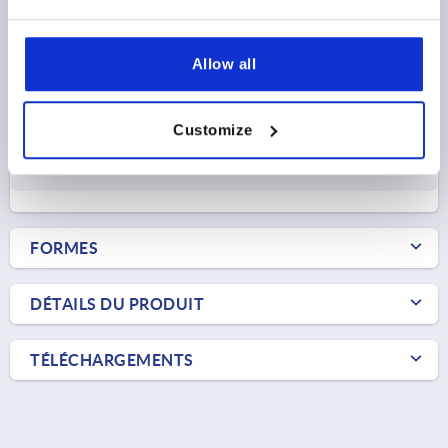
FORME=B
LARGEUR=7,9
DIAMÈTRE=6,1
D1=16
LONGUEUR=15
Allow all
Référence:
K2273.0615
Customize
$2.26
DÉTAILS
hors TVA 
hors frais d’envoi
FORMES
DÉTAILS DU PRODUIT
TÉLÉCHARGEMENTS