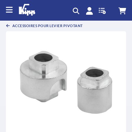
text.skipToContent
text.skipToNavigation
ACCESSOIRES POUR LEVIER PIVOTANT