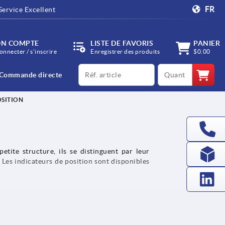
FR
Service Excellent
N COMPTE
LISTE DE FAVORIS
PANIER
onnecter / s’inscrire
Enregistrer des produits
$0.00
productCode
qty
Commande directe
OSITION
tite structure, ils se distinguent par leur
. Les indicateurs de position sont disponibles