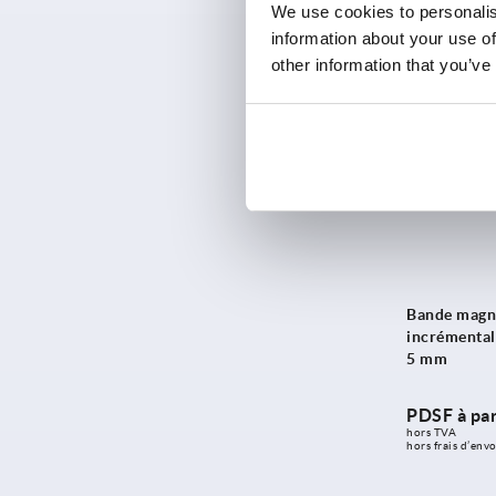
PDSF à par
We use cookies to personalis
hors TVA 
information about your use of
hors frais d’envo
other information that you’ve
K1663
Bande magné
incrémental
5 mm
PDSF à par
hors TVA 
hors frais d’envo