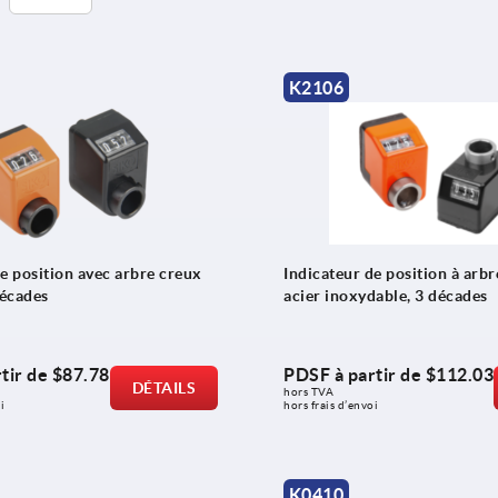
K2106
e position avec arbre creux
Indicateur de position à arbr
décades
acier inoxydable, 3 décades
tir de
$87.78
PDSF à partir de
$112.03
DÉTAILS
hors TVA 
i
hors frais d’envoi
K0410