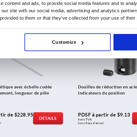
tir de
$309.23
PDSF à partir de
$640.49
e content and ads, to provide social media features and to analy
DÉTAILS
hors TVA 
 our site with our social media, advertising and analytics partn
i
hors frais d’envoi
 provided to them or that they’ve collected from your use of their
K0412
Customize
tique avec échelle codée
Douilles de réduction en aci
ement, longueur de pôle
indicateurs de position
tir de
$228.95
PDSF à partir de
$9.13
DÉTAILS
hors TVA 
i
hors frais d’envoi