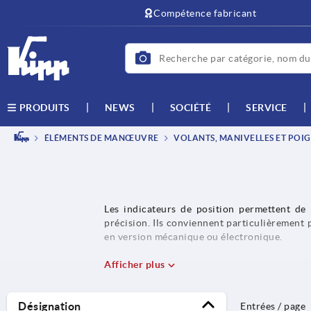
text.skipToContent
text.skipToNavigation
Compétence fabricant
NEWS
SOCIÉTÉ
SERVICE
PRODUITS
ÉLÉMENTS DE MANŒUVRE
VOLANTS, MANIVELLES ET POIG
Les indicateurs de position permettent de 
précision. Ils conviennent particulièrement p
en version mécanique ou électronique.
Afficher plus
Désignation
Entrées / page