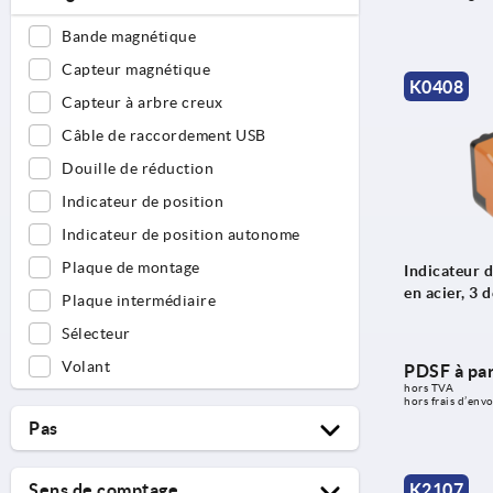
Bande magnétique
Capteur magnétique
K0408
Capteur à arbre creux
Câble de raccordement USB
Douille de réduction
Indicateur de position
Indicateur de position autonome
Plaque de montage
Indicateur d
en acier, 3 
Plaque intermédiaire
Sélecteur
Volant
PDSF à par
hors TVA 
hors frais d’envo
Pas
1
Sens de comptage
K2107