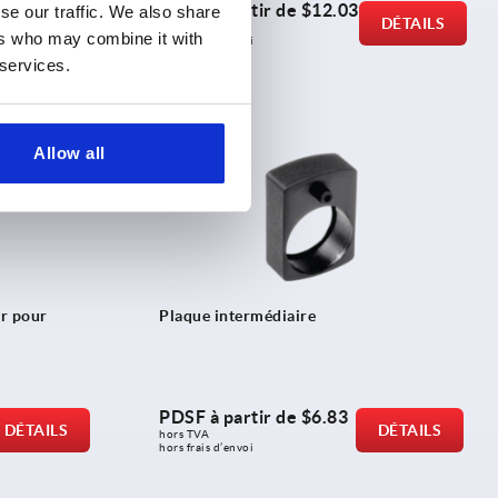
PDSF à partir de
$12.03
se our traffic. We also share
DÉTAILS
DÉTAILS
hors TVA 
ers who may combine it with
hors frais d’envoi
 services.
K0413
Allow all
er pour
Plaque intermédiaire
PDSF à partir de
$6.83
DÉTAILS
DÉTAILS
hors TVA 
hors frais d’envoi