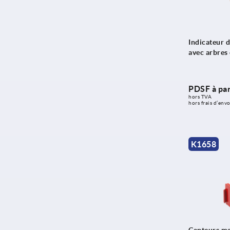
Indicateur 
avec arbres
PDSF à par
hors TVA 
hors frais d’envo
K1658