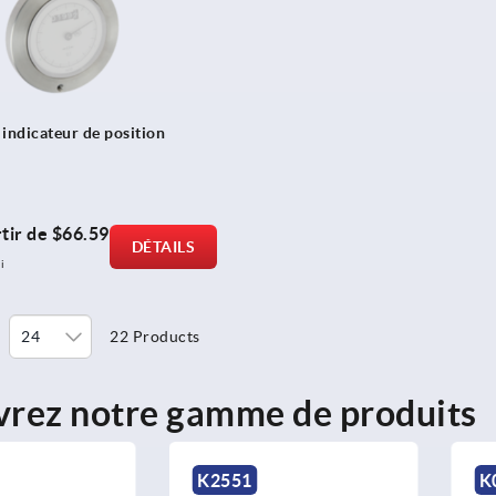
 indicateur de position
tir de
$66.59
DÉTAILS
i
22 Products
rez notre gamme de produits
K2551
K0629