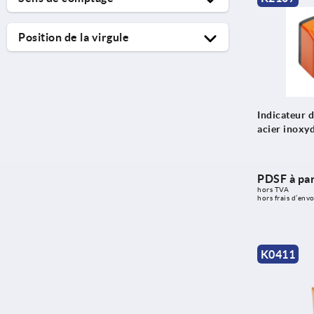
1,25
1
1,5
Position de la virgule
2
2
1
2,5
2
3
4
Indicateur d
acier inoxy
5
6
8
PDSF à par
hors TVA 
10
hors frais d’envo
K0411