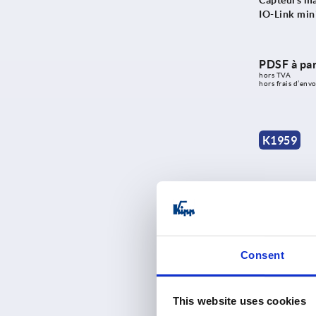
Capteurs ma
IO-Link min
PDSF à par
hors TVA 
hors frais d’envo
K1959
Consent
Capteur magn
miniature
This website uses cookies