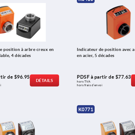
e position à arbre creux en
Indicateur de position avec 
dable, 4 décades
en acier, 5 décades
tir de
$96.95
PDSF à partir de
$77.63
DÉTAILS
hors TVA 
i
hors frais d’envoi
K0771