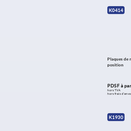
K0414
Plaques de 
position
PDSF à par
hors TVA 
hors frais d’envo
K1930