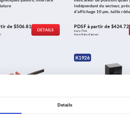
gnétiques passifs, interface
Indicateur de position quasi 
iature
indépendant du secteur, préc
d‘affichage 10 µm, taille rédu
tir de
$506.81
PDSF à partir de
$424.72
DÉTAILS
hors TVA 
i
hors frais d’envoi
K1926
Details
étique passif, taille
Capteur à arbre creux avec 
magnétique