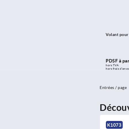
Volant pour
PDSF à par
hors TVA 
hors frais d’envo
Entrées / page
Découv
5
K1073