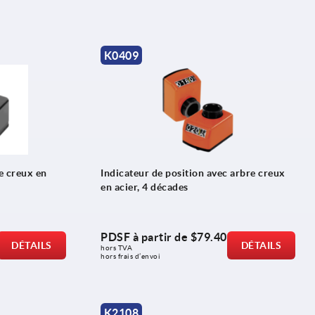
K0409
e creux en
Indicateur de position avec arbre creux
en acier, 4 décades
PDSF à partir de
$79.40
DÉTAILS
DÉTAILS
hors TVA 
hors frais d’envoi
K2108