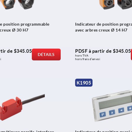
de position programmable
Indicateur de position prog
 creux Ø 30 H7
avec arbres creux Ø 14 H7
tir de
$345.05
PDSF à partir de
$345.05
DÉTAILS
hors TVA 
i
hors frais d’envoi
K1905