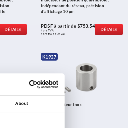
absolu,
Indicateur de position quasi absolu,
ision
indépendant du réseau, précision
ite
d‘affichage 10 µm
PDSF à partir de
$753.54
DÉTAILS
DÉTAILS
hors TVA 
hors frais d’envoi
K1927
About
scanner
Corps réducteur inox