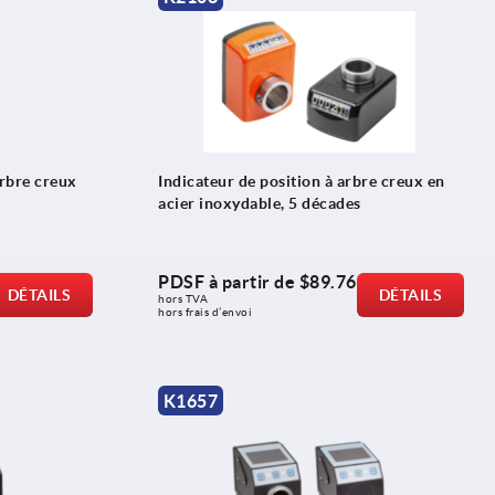
arbre creux
Indicateur de position à arbre creux en
acier inoxydable, 5 décades
PDSF à partir de
$89.76
DÉTAILS
DÉTAILS
hors TVA 
hors frais d’envoi
K1657