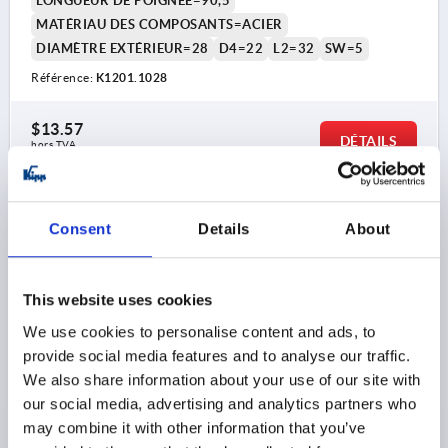
LONGUEUR DE POIGNÉE=90,5
MATÉRIAU DES COMPOSANTS=ACIER
DIAMÈTRE EXTÉRIEUR=28
D4=22
L2=32
SW=5
Référence:
K1201.1028
$13.57
DÉTAILS
hors TVA 
hors frais d’envoi
K1201
Consent
Details
About
This website uses cookies
We use cookies to personalise content and ads, to
provide social media features and to analyse our traffic.
We also share information about your use of our site with
POIGNÉE CONIQUE TOURNANTE T. 1 D=M06X11,
our social media, advertising and analytics partners who
D1=18, THERMODURCISSABLE BRILLANT NOIR,
COMP:ACIER INOX. NATUREL
may combine it with other information that you’ve