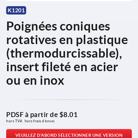
K1201
Poignées coniques
rotatives en plastique
(thermodurcissable),
insert fileté en acier
ou en inox
PDSF à partir de
$8.01
hors TVA 
hors frais d’envoi
VEUILLEZ D’ABORD SÉLECTIONNER UNE VERSION