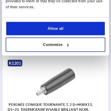
provided to them or that they’ve collected from your use
FILETAGE=M6
LONGUEUR DE FILETAGE=11
of their services.
LONGUEUR DE POIGNÉE=40,5
MATÉRIAU DES COMPOSANTS=ACIER INOXYDABLE
DIAMÈTRE EXTÉRIEUR=18
D4=15
L2=16
SW=3
Allow all
Référence:
K1201.10618
$16.70
DÉTAILS
Customize
hors TVA 
hors frais d’envoi
K1201
POIGNÉE CONIQUE TOURNANTE T. 2 D=M08X13,
D1=23, THERMODURCISSABLE BRILLANT NOIR,