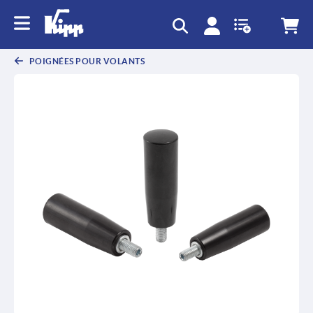
text.skipToContent
text.skipToNavigation
POIGNÉES POUR VOLANTS