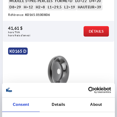
MODÈLE 1=PRÉ-PERCÉES
FORME=D
D3=22
D4=20
D8=29
H=12
H2=8
L1=29,5
L2=19
HAUTEUR=39
Référence:
K0165.0100X06
41,61 $
DÉTAILS
hors TVA 
hors frais d’envoi
K0165 D
VOLANT PLEIN D1=125 AVANT-TROU D2=8, T. 2,
FORME:D, THERMODURCISSABLE, COMP:ACIER, SANS
Consent
Details
About
POIGNÉE
DIAMÈTRE EXTÉRIEUR=125
ALÉSAGE DE FIXATION=8