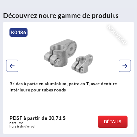
Découvrez notre gamme de produits
AU
NOUV
K0489
Brides articulées en aluminium, droites pour tubes ro
PDSF à partir de
58,43 $
DÉTAIL
hors TVA 
hors frais d’envoi