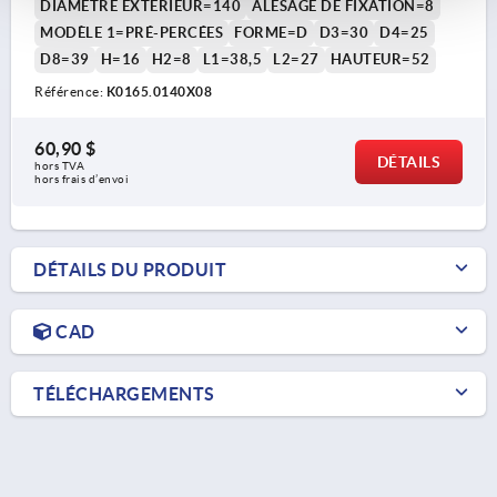
DIAMÈTRE EXTÉRIEUR=140
ALÉSAGE DE FIXATION=8
MODÈLE 1=PRÉ-PERCÉES
FORME=D
D3=30
D4=25
D8=39
H=16
H2=8
L1=38,5
L2=27
HAUTEUR=52
Référence:
K0165.0140X08
60,90 $
DÉTAILS
hors TVA 
hors frais d’envoi
DÉTAILS DU PRODUIT
CAD
TÉLÉCHARGEMENTS