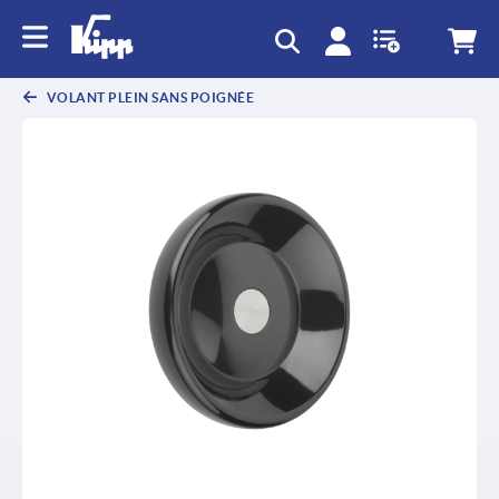
text.skipToContent
text.skipToNavigation
VOLANT PLEIN SANS POIGNÉE