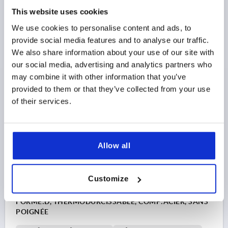
MODÈLE 1=PRÉ-PERCÉES
FORME=D
D3=26
D4=21
This website uses cookies
D8=34
H=15
H2=8
L1=34
L2=24
HAUTEUR=46
We use cookies to personalise content and ads, to
Référence:
K0165.0125X08
provide social media features and to analyse our traffic.
We also share information about your use of our site with
52,70 $
our social media, advertising and analytics partners who
DÉTAILS
hors TVA 
may combine it with other information that you’ve
hors frais d’envoi
provided to them or that they’ve collected from your use
of their services.
K0165 D
Allow all
Customize
VOLANT PLEIN D1=140 AVANT-TROU D2=8, T. 3,
FORME:D, THERMODURCISSABLE, COMP:ACIER, SANS
POIGNÉE