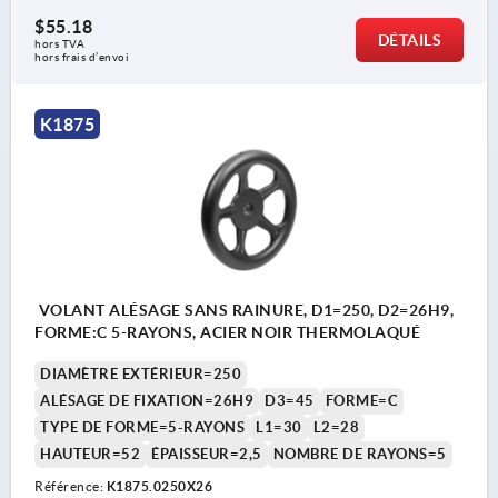
$55.18
DÉTAILS
hors TVA 
hors frais d’envoi
K1875
VOLANT ALÉSAGE SANS RAINURE, D1=250, D2=26H9,
FORME:C 5-RAYONS, ACIER NOIR THERMOLAQUÉ
DIAMÈTRE EXTÉRIEUR=250
ALÉSAGE DE FIXATION=26H9
D3=45
FORME=C
TYPE DE FORME=5-RAYONS
L1=30
L2=28
HAUTEUR=52
ÉPAISSEUR=2,5
NOMBRE DE RAYONS=5
Référence:
K1875.0250X26