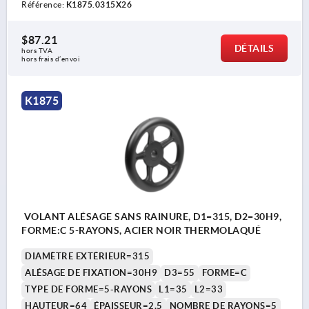
Référence:
K1875.0315X26
$87.21
DÉTAILS
hors TVA 
hors frais d’envoi
K1875
VOLANT ALÉSAGE SANS RAINURE, D1=315, D2=30H9,
FORME:C 5-RAYONS, ACIER NOIR THERMOLAQUÉ
DIAMÈTRE EXTÉRIEUR=315
ALÉSAGE DE FIXATION=30H9
D3=55
FORME=C
TYPE DE FORME=5-RAYONS
L1=35
L2=33
HAUTEUR=64
ÉPAISSEUR=2,5
NOMBRE DE RAYONS=5