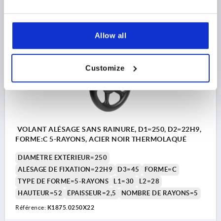
$40.59
DÉTAILS
hors TVA 
hors frais d’envoi
Allow all
K1875
Customize
VOLANT ALÉSAGE SANS RAINURE, D1=250, D2=22H9,
FORME:C 5-RAYONS, ACIER NOIR THERMOLAQUÉ
DIAMÈTRE EXTÉRIEUR=250
ALÉSAGE DE FIXATION=22H9
D3=45
FORME=C
TYPE DE FORME=5-RAYONS
L1=30
L2=28
HAUTEUR=52
ÉPAISSEUR=2,5
NOMBRE DE RAYONS=5
Référence:
K1875.0250X22