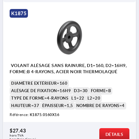
K1875
VOLANT ALÉSAGE SANS RAINURE, D1=160, D2=16H9,
FORME:B 4-RAYONS, ACIER NOIR THERMOLAQUÉ
DIAMÈTRE EXTÉRIEUR=160
ALÉSAGE DE FIXATION=16H9
D3=30
FORME=B
TYPE DE FORME=4-RAYONS
L1=22
L2=20
HAUTEUR=37
ÉPAISSEUR=1,5
NOMBRE DE RAYONS=4
Référence:
K1875.0160X16
$27.43
DÉTAILS
hors TVA 