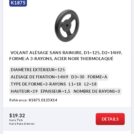
K1875
VOLANT ALÉSAGE SANS RAINURE, D1=125, D2=14H9,
FORME:A 3-RAYONS, ACIER NOIR THERMOLAQUÉ
DIAMÈTRE EXTÉRIEUR=125
ALÉSAGE DE FIXATION=14H9
D3=30
FORME=A
TYPE DE FORME=3-RAYONS
L1=18
L2=18
HAUTEUR=29
ÉPAISSEUR=1,5
NOMBRE DE RAYONS=3
Référence:
K1875.0125X14
$19.32
DÉTAILS
hors TVA 
hors frais d’envoi