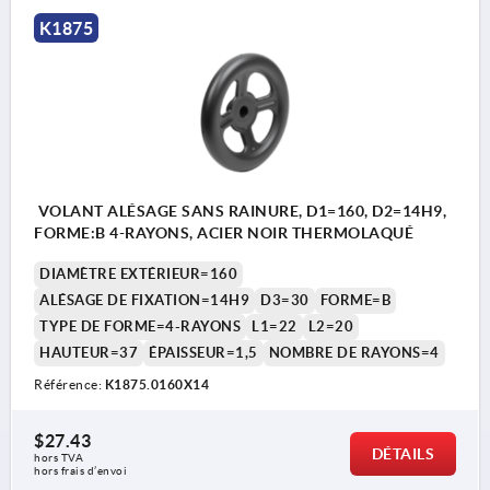
K1875
VOLANT ALÉSAGE SANS RAINURE, D1=160, D2=14H9,
FORME:B 4-RAYONS, ACIER NOIR THERMOLAQUÉ
DIAMÈTRE EXTÉRIEUR=160
ALÉSAGE DE FIXATION=14H9
D3=30
FORME=B
TYPE DE FORME=4-RAYONS
L1=22
L2=20
HAUTEUR=37
ÉPAISSEUR=1,5
NOMBRE DE RAYONS=4
Référence:
K1875.0160X14
$27.43
DÉTAILS
hors TVA 
hors frais d’envoi