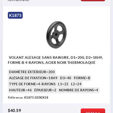
hors frais d’envoi
K1875
VOLANT ALÉSAGE SANS RAINURE, D1=200, D2=18H9,
FORME:B 4-RAYONS, ACIER NOIR THERMOLAQUÉ
DIAMÈTRE EXTÉRIEUR=200
ALÉSAGE DE FIXATION=18H9
D3=40
FORME=B
TYPE DE FORME=4-RAYONS
L1=22
L2=24
HAUTEUR=46
ÉPAISSEUR=2
NOMBRE DE RAYONS=4
Référence:
K1875.0200X18
$40.59