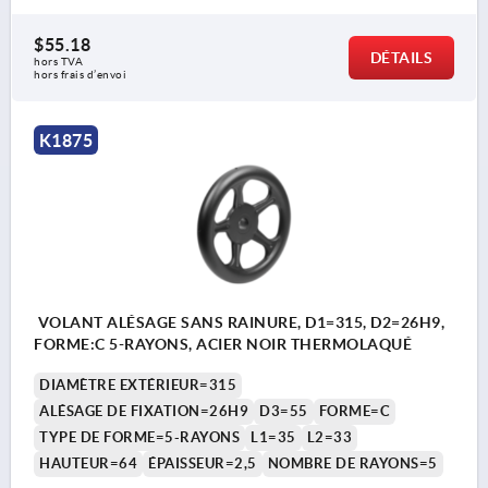
$55.18
DÉTAILS
hors TVA 
hors frais d’envoi
K1875
VOLANT ALÉSAGE SANS RAINURE, D1=315, D2=26H9,
FORME:C 5-RAYONS, ACIER NOIR THERMOLAQUÉ
DIAMÈTRE EXTÉRIEUR=315
ALÉSAGE DE FIXATION=26H9
D3=55
FORME=C
TYPE DE FORME=5-RAYONS
L1=35
L2=33
HAUTEUR=64
ÉPAISSEUR=2,5
NOMBRE DE RAYONS=5