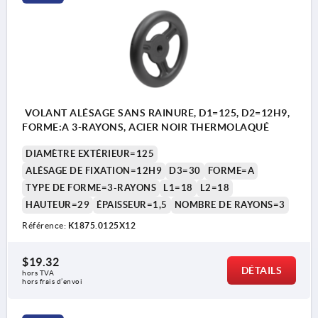
VOLANT ALÉSAGE SANS RAINURE, D1=125, D2=12H9,
FORME:A 3-RAYONS, ACIER NOIR THERMOLAQUÉ
DIAMÈTRE EXTÉRIEUR=125
ALÉSAGE DE FIXATION=12H9
D3=30
FORME=A
TYPE DE FORME=3-RAYONS
L1=18
L2=18
HAUTEUR=29
ÉPAISSEUR=1,5
NOMBRE DE RAYONS=3
Référence:
K1875.0125X12
$19.32
DÉTAILS
hors TVA 
hors frais d’envoi