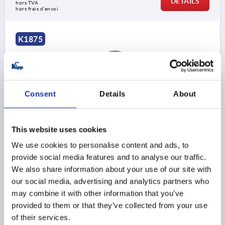
DÉTAILS
hors TVA 
hors frais d’envoi
K1875
Consent
Details
About
VOLANT ALÉSAGE SANS RAINURE, D1=200, D2=22H9,
This website uses cookies
FORME:B 4-RAYONS, ACIER NOIR THERMOLAQUÉ
We use cookies to personalise content and ads, to
DIAMÈTRE EXTÉRIEUR=200
provide social media features and to analyse our traffic.
ALÉSAGE DE FIXATION=22H9
D3=40
FORME=B
We also share information about your use of our site with
TYPE DE FORME=4-RAYONS
L1=22
L2=24
our social media, advertising and analytics partners who
HAUTEUR=46
ÉPAISSEUR=2
NOMBRE DE RAYONS=4
may combine it with other information that you’ve
Référence:
K1875.0200X22
provided to them or that they’ve collected from your use
of their services.