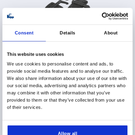
Charnières en thermoplastique avec fonction de serrage
Consent
Details
About
PDSF à partir de
$12.05
This website uses cookies
DÉTAILS
hors TVA 
hors frais d’envoi
We use cookies to personalise content and ads, to
provide social media features and to analyse our traffic.
We also share information about your use of our site with
K0440
our social media, advertising and analytics partners who
may combine it with other information that you’ve
provided to them or that they’ve collected from your use
of their services.
Allow all
Charnière en thermoplastique avec friction réglable