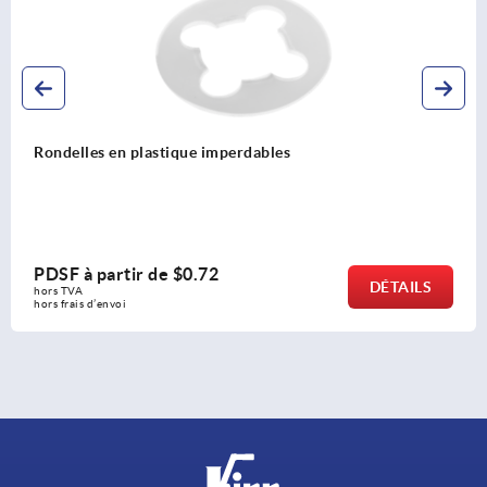
Douille de centrage
PDSF à partir de
$5.63
DÉTAILS
hors TVA 
hors frais d’envoi