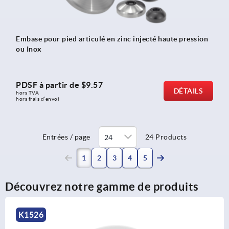
Embase pour pied articulé en zinc injecté haute pression
ou Inox
PDSF à partir de
$9.57
DÉTAILS
hors TVA 
hors frais d’envoi
Entrées / page
24 Products
(current)
1
2
3
4
5
Découvrez notre gamme de produits
K0814