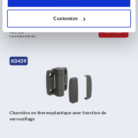
Customize
PDSF à partir de
$18.73
DÉTAILS
hors TVA 
hors frais d’envoi
K0439
Charnière en thermoplastique avec fonction de
verrouillage