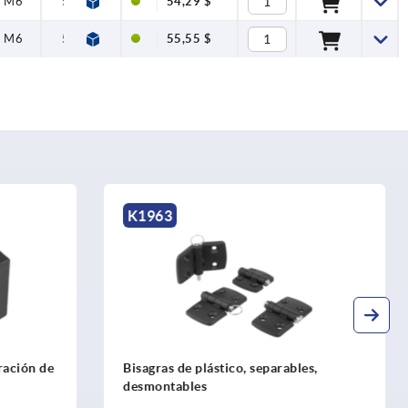
M6
50
54,29 $
M6
50
55,55 $
K1084
les,
Bisagras de acero inoxidable 1.4401
pulido