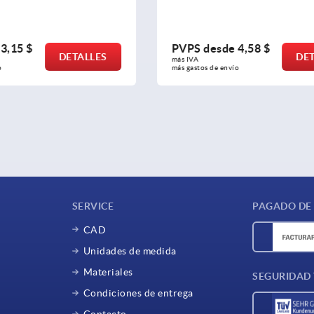
de
4,58 $
PVPS desde
8,01 $
DETALLES
D
más IVA 
nvío
más gastos de envío
SERVICE
PAGADO DE
CAD
Unidades de medida
Materiales
SEGURIDAD
Condiciones de entrega
Contacto