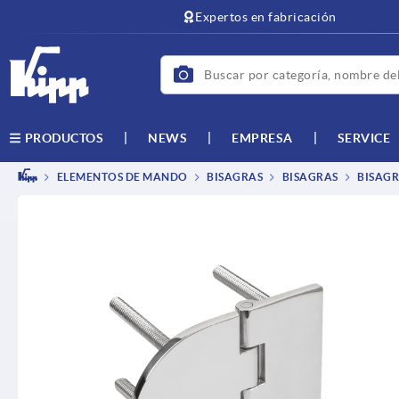
text.skipToContent
text.skipToNavigation
Expertos en fabricación
NEWS
EMPRESA
SERVICE
PRODUCTOS
ELEMENTOS DE MANDO
BISAGRAS
BISAGRAS
BISAGR