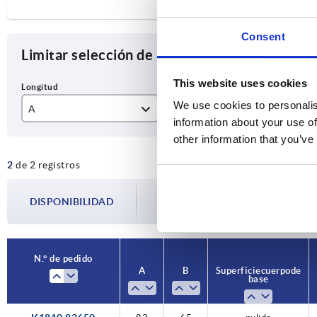
Consent
Limitar selección de artículos
This website uses cookies
We use cookies to personalis
A
B
Su
information about your use of
82
65
pu
other information that you’ve
2
de 2 registros
tr
La disponibilidad se actualiza varias vec
DISPONIBILIDAD
paso antes de completar su pedido, se l
N.° de pedido
A
B
Superficie cuerpo de
base