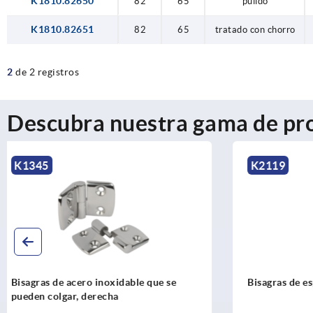
K1810.82650
82
65
pulido
K1810.82651
82
65
tratado con chorro
2
de 2 registros
Descubra nuestra gama de pr
K2119
K1004
Bisagras de espiga de plástico
Bisagras de
fijación