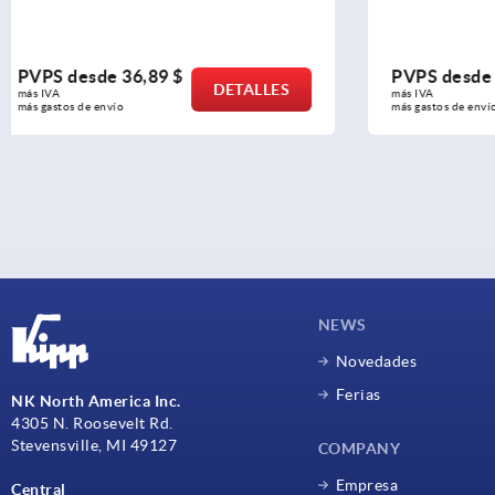
PVPS desde
3,15 $
PVPS des
DETALLES
más IVA 
más IVA 
más gastos de envío
más gastos de e
NEWS
Novedades
Ferias
NK North America Inc.
4305 N. Roosevelt Rd.
Stevensville, MI 49127
COMPANY
Empresa
Central