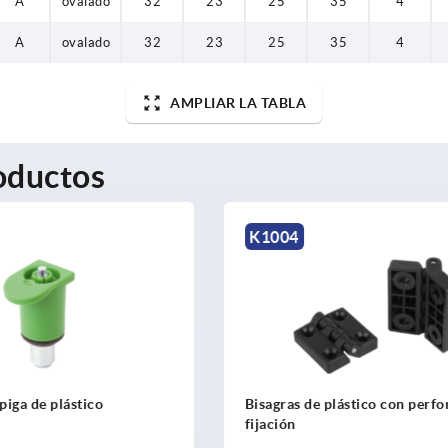
A
ovalado
32
23
25
35
4
A
ovalado
32
23
25
35
4
AMPLIAR LA TABLA
oductos
K1963
 plástico con perforación de
Bisagras de plástico, separab
desmontables