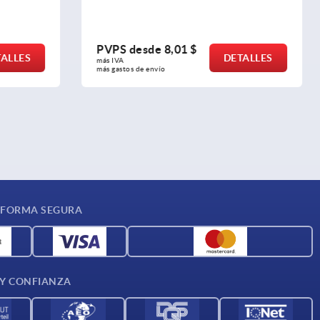
PVPS desde
36,69 $
ETALLES
DETALLES
más IVA 
más gastos de envío
 FORMA SEGURA
 Y CONFIANZA