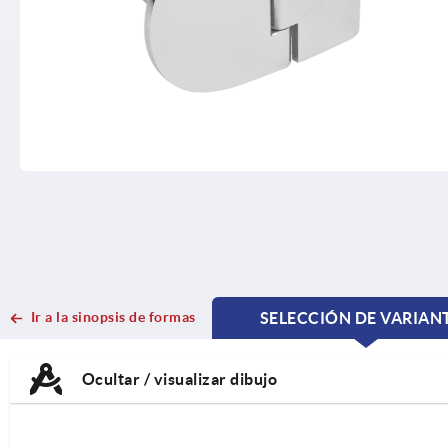
Ir a la sinopsis de formas
SELECCIÓN DE VARIAN
CURRENT
CURRENT
TAB:
TAB:
Ocultar / visualizar dibujo