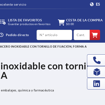
ES
xcelente servicio
LISTA DE FAVORITOS
CESTA DE LA COMPRA
Guardar productos en favoritos
$0.00
productCode
qty
Pedido directo
 ACERO INOXIDABLE CON TORNILLO DE FIJACIÓN, FORMA A
 inoxidable con tornillo
 A
e embalajes, química y farmacéutica