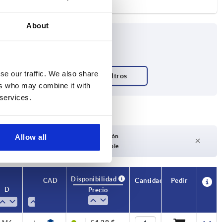
About
se our traffic. We also share
forma
ers who may combine it with
 services.
Plazo de entrega a petición
Allow all
Actualmente no disponible
Disponibilidad
CAD
Cantidad
Pedir
D
L
Precio