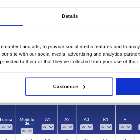
Details
e content and ads, to provide social media features and to analy
perficie cuerpo de base
Forma
Modelo de 
 our site with our social media, advertising and analytics partn
lido
A
ovalado
 provided to them or that they’ve collected from your use of their
AMPLIAR LA TABLA
atado con chorro
es al día a intervalos regulares. En el último
1-3 días
Customize
e informará de la fecha de envío confirmada.
4-20 días
Forma
Modelo
A1
A2
A3
B1
H
de
forma