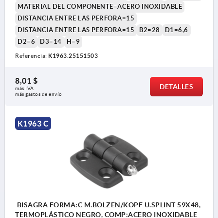
MATERIAL DEL COMPONENTE=ACERO INOXIDABLE
DISTANCIA ENTRE LAS PERFORA=15
DISTANCIA ENTRE LAS PERFORA=15
B2=28
D1=6,6
D2=6
D3=14
H=9
Forma A: con perno insertable
Referencia:
K1963.25151503
Forma B: con perno/ cabeza y ojo de llave
8,01 $
Forma C: con perno/ cabeza y albura
DETALLES
más IVA 
más gastos de envío
Forma D: con perno insertable/fiador abatible
K1963 C
2) Perno de eje
3) Albura
4) Ojo de llave
BISAGRA FORMA:C M.BOLZEN/KOPF U.SPLINT 59X48,
TERMOPLÁSTICO NEGRO, COMP:ACERO INOXIDABLE