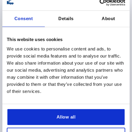
LONGITUD=77
ANCHURA=48
LONGITUD DE ALAS IZQUIERDA=38,5
LONGITUD DE ALAS DERECHA=38,5
F1 N=750
Consent
Details
About
F2 N =450
MATERIAL DEL COMPONENTE=ACERO INOXIDABLE
This website uses cookies
DISTANCIA ENTRE LAS PERFORA=22,5
DISTANCIA ENTRE LAS PERFORA=22,5
B2=28
D1=6,6
We use cookies to personalise content and ads, to
D2=6
D3=14
H=9
provide social media features and to analyse our traffic.
Referencia:
K1963.40232303
We also share information about your use of our site with
our social media, advertising and analytics partners who
8,45 $
may combine it with other information that you’ve
DETALLES
más IVA 
provided to them or that they’ve collected from your use
más gastos de envío
of their services.
K1963 C
Allow all