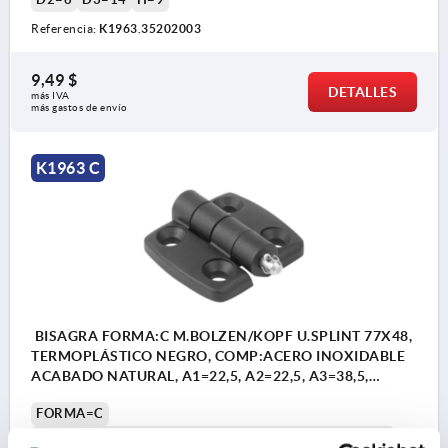
Referencia:
K1963.35202003
9,49 $
DETALLES
más IVA 
más gastos de envío
K1963 C
BISAGRA FORMA:C M.BOLZEN/KOPF U.SPLINT 77X48,
TERMOPLÁSTICO NEGRO, COMP:ACERO INOXIDABLE
ACABADO NATURAL, A1=22,5, A2=22,5, A3=38,5,
A4=38,5
FORMA=C
MODELO DE FORMA=CON PERNO/ CABEZA Y ALBURA