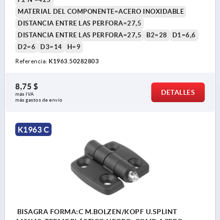
MATERIAL DEL COMPONENTE=ACERO INOXIDABLE
DISTANCIA ENTRE LAS PERFORA=27,5
DISTANCIA ENTRE LAS PERFORA=27,5
B2=28
D1=6,6
D2=6
D3=14
H=9
Referencia:
K1963.50282803
8,75 $
DETALLES
más IVA 
más gastos de envío
K1963 C
BISAGRA FORMA:C M.BOLZEN/KOPF U.SPLINT