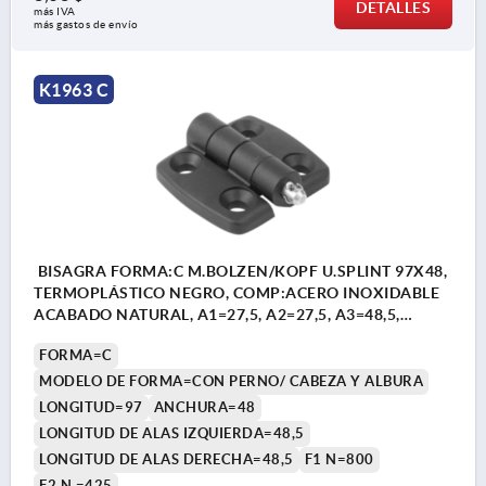
DETALLES
más IVA 
más gastos de envío
K1963 C
BISAGRA FORMA:C M.BOLZEN/KOPF U.SPLINT 97X48,
TERMOPLÁSTICO NEGRO, COMP:ACERO INOXIDABLE
ACABADO NATURAL, A1=27,5, A2=27,5, A3=48,5,
A4=48,5
FORMA=C
MODELO DE FORMA=CON PERNO/ CABEZA Y ALBURA
LONGITUD=97
ANCHURA=48
LONGITUD DE ALAS IZQUIERDA=48,5
LONGITUD DE ALAS DERECHA=48,5
F1 N=800
F2 N =425