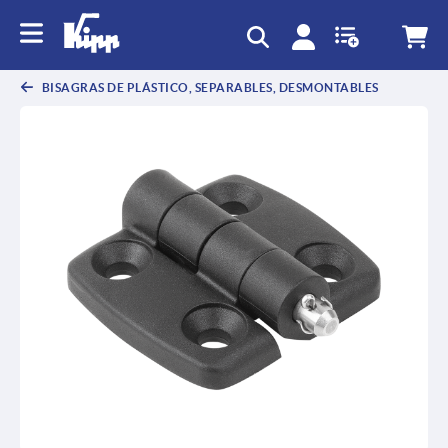
text.skipToContent
text.skipToNavigation
BISAGRAS DE PLÁSTICO, SEPARABLES, DESMONTABLES