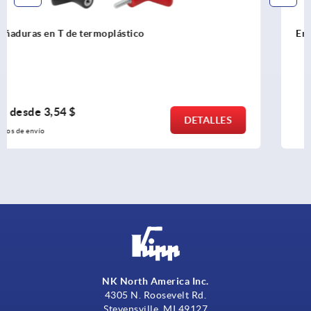
Empuñaduras en T antiestáticas
PVPS desde
7,12 $
DETALLES
más IVA 
más gastos de envío
NK North America Inc.
4305 N. Roosevelt Rd.
Stevensville, MI 49127