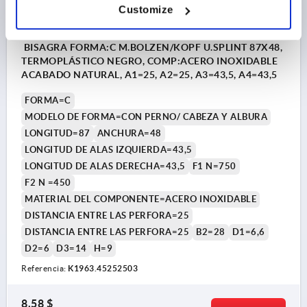
Customize
BISAGRA FORMA:C M.BOLZEN/KOPF U.SPLINT 87X48,
TERMOPLÁSTICO NEGRO, COMP:ACERO INOXIDABLE
ACABADO NATURAL, A1=25, A2=25, A3=43,5, A4=43,5
FORMA=C
MODELO DE FORMA=CON PERNO/ CABEZA Y ALBURA
LONGITUD=87
ANCHURA=48
LONGITUD DE ALAS IZQUIERDA=43,5
LONGITUD DE ALAS DERECHA=43,5
F1 N=750
F2 N =450
MATERIAL DEL COMPONENTE=ACERO INOXIDABLE
DISTANCIA ENTRE LAS PERFORA=25
DISTANCIA ENTRE LAS PERFORA=25
B2=28
D1=6,6
D2=6
D3=14
H=9
Referencia:
K1963.45252503
8,58 $