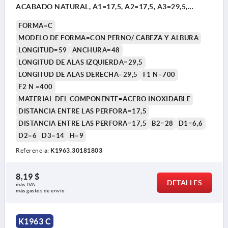
ACABADO NATURAL, A1=17,5, A2=17,5, A3=29,5,
A4=29,5
FORMA=C
MODELO DE FORMA=CON PERNO/ CABEZA Y ALBURA
LONGITUD=59
ANCHURA=48
LONGITUD DE ALAS IZQUIERDA=29,5
LONGITUD DE ALAS DERECHA=29,5
F1 N=700
F2 N =400
MATERIAL DEL COMPONENTE=ACERO INOXIDABLE
DISTANCIA ENTRE LAS PERFORA=17,5
DISTANCIA ENTRE LAS PERFORA=17,5
B2=28
D1=6,6
D2=6
D3=14
H=9
Referencia:
K1963.30181803
8,19 $
DETALLES
más IVA 
más gastos de envío
K1963 C