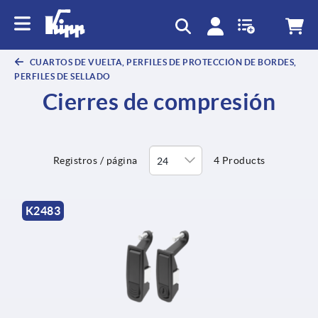
text.skipToContent
text.skipToNavigation
CUARTOS DE VUELTA, PERFILES DE PROTECCIÓN DE BORDES,
PERFILES DE SELLADO
Cierres de compresión
Registros / página
4 Products
K2483