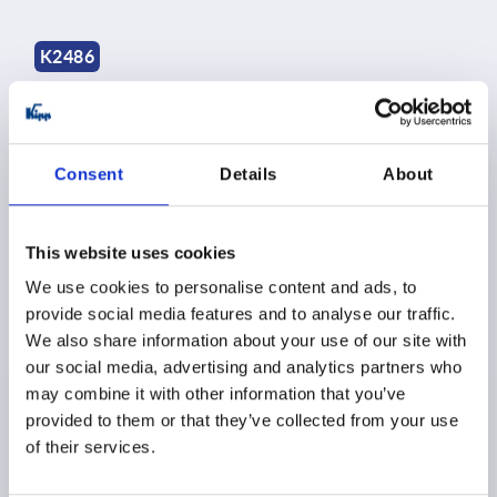
K2486
Consent
Details
About
Cierres giratorios de compresión de plástico con
This website uses cookies
empuñadura en T, fijos
We use cookies to personalise content and ads, to
provide social media features and to analyse our traffic.
We also share information about your use of our site with
PVPS desde
$72.58
DETALLES
más IVA 
our social media, advertising and analytics partners who
más gastos de envío
may combine it with other information that you’ve
provided to them or that they’ve collected from your use
of their services.
Registros / página
4 Products