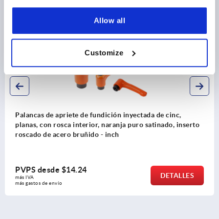
Descubra nuestra gama de productos
Allow all
K0737 inch
Customize
Palancas de apriete de fundición inyectada de cinc,
planas, con rosca interior, naranja puro satinado, inserto
roscado de acero bruñido - inch
PVPS desde
$14.24
DETALLES
más IVA 
más gastos de envío