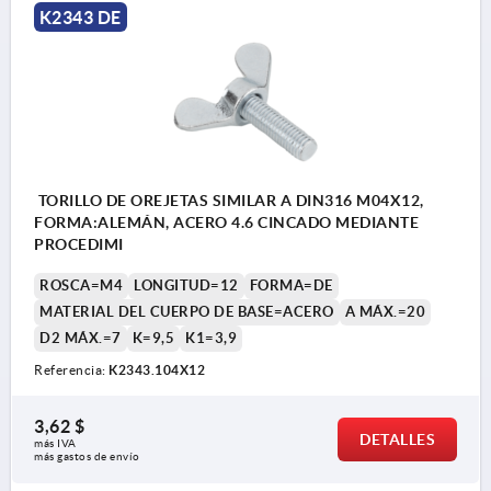
K2343 DE
TORILLO DE OREJETAS SIMILAR A DIN316 M04X12,
FORMA:ALEMÁN, ACERO 4.6 CINCADO MEDIANTE
PROCEDIMI
ROSCA=M4
LONGITUD=12
FORMA=DE
MATERIAL DEL CUERPO DE BASE=ACERO
A MÁX.=20
D2 MÁX.=7
K=9,5
K1=3,9
Referencia:
K2343.104X12
3,62 $
DETALLES
más IVA 
más gastos de envío