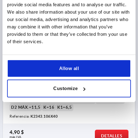
provide social media features and to analyse our traffic.
We also share information about your use of our site with
K2343 DE
our social media, advertising and analytics partners who
may combine it with other information that you’ve
provided to them or that they’ve collected from your use
of their services.
Allow all
TORILLO DE OREJETAS SIMILAR A DIN316 M06X40,
FORMA:ALEMÁN, ACERO 4.6 CINCADO MEDIANTE
PROCEDIMI
Customize
ROSCA=M6
LONGITUD=40
FORMA=DE
MATERIAL DEL CUERPO DE BASE=ACERO
A MÁX.=31,5
D2 MÁX.=11,5
K=16
K1=6,5
Referencia:
K2343.106X40
4,90 $
DETALLES
más IVA 