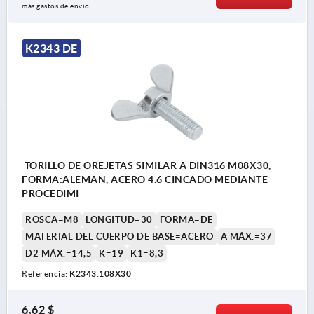
más gastos de envío
K2343 DE
TORILLO DE OREJETAS SIMILAR A DIN316 M08X30,
FORMA:ALEMÁN, ACERO 4.6 CINCADO MEDIANTE
PROCEDIMI
ROSCA=M8
LONGITUD=30
FORMA=DE
MATERIAL DEL CUERPO DE BASE=ACERO
A MÁX.=37
D2 MÁX.=14,5
K=19
K1=8,3
Referencia:
K2343.108X30
6,62 $