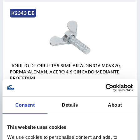
K2343 DE
TORILLO DE OREJETAS SIMILAR A DIN316 M06X20,
FORMA:ALEMÁN, ACERO 4.6 CINCADO MEDIANTE
PROCEDIMI
ROSCA=M6
LONGITUD=20
FORMA=DE
MATERIAL DEL CUERPO DE BASE=ACERO
A MÁX.=31,5
Consent
Details
About
D2 MÁX.=11,5
K=16
K1=6,5
Referencia:
K2343.106X20
This website uses cookies
4,13 $
DETALLES
más IVA 
We use cookies to personalise content and ads, to
más gastos de envío