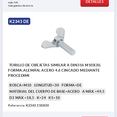
DETALLES
más IVA 
más gastos de envío
K2343 DE
TORILLO DE OREJETAS SIMILAR A DIN316 M10X30,
FORMA:ALEMÁN, ACERO 4.6 CINCADO MEDIANTE
PROCEDIMI
ROSCA=M10
LONGITUD=30
FORMA=DE
MATERIAL DEL CUERPO DE BASE=ACERO
A MÁX.=49,5
D2 MÁX.=18,5
K=24
K1=10
Referencia:
K2343.110X30