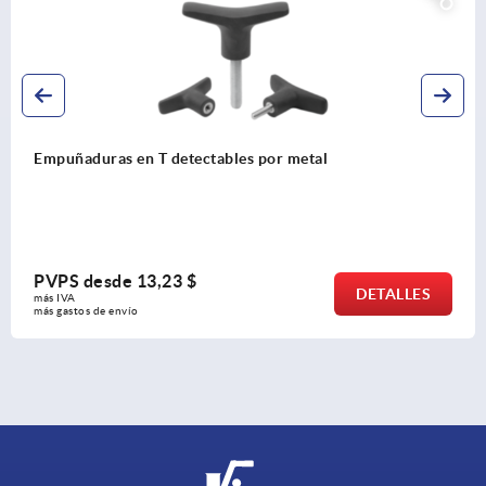
or metal
Empuñaduras en T de termoplá
PVPS desde
3,54 $
DETALLES
más IVA 
más gastos de envío