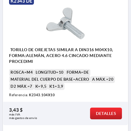
K2343 DE
TORILLO DE OREJETAS SIMILAR A DIN316 M04X10,
FORMA:ALEMÁN, ACERO 4.6 CINCADO MEDIANTE
PROCEDIMI
ROSCA=M4
LONGITUD=10
FORMA=DE
MATERIAL DEL CUERPO DE BASE=ACERO
A MÁX.=20
D2 MÁX.=7
K=9,5
K1=3,9
Referencia:
K2343.104X10
3,43 $
DETALLES
más IVA 
más gastos de envío