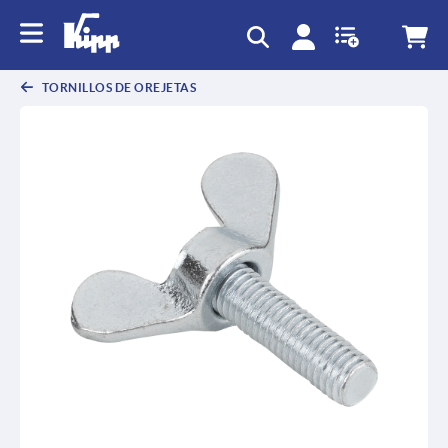
text.skipToContent
text.skipToNavigation
TORNILLOS DE OREJETAS