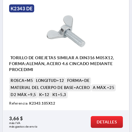
K2343 DE
TORILLO DE OREJETAS SIMILAR A DIN316 M05X12,
FORMA:ALEMÁN, ACERO 4.6 CINCADO MEDIANTE
PROCEDIMI
ROSCA=M5
LONGITUD=12
FORMA=DE
MATERIAL DEL CUERPO DE BASE=ACERO
A MÁX.=25
D2 MÁX.=9,5
K=12
K1=5,3
Referencia:
K2343.105X12
3,66 $
DETALLES
más IVA 
más gastos de envío