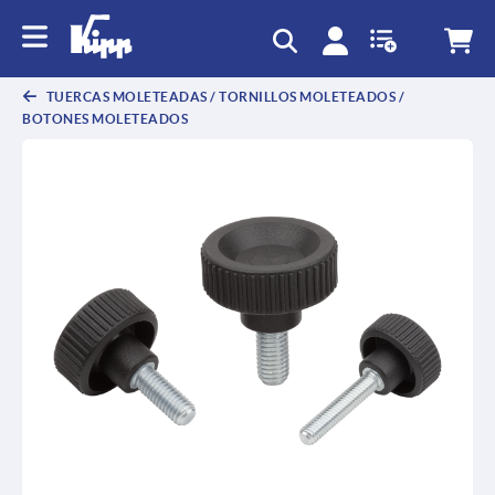
text.skipToContent
text.skipToNavigation
TUERCAS MOLETEADAS / TORNILLOS MOLETEADOS /
BOTONES MOLETEADOS