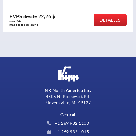
PVPS desde
7,98 $
DETALLES
más IVA 
más gastos de envío
NK North America Inc.
4305 N. Roosevelt Rd.
Stevensville, MI 49127
Central
+1 269 932 1100
+1 269 932 1015