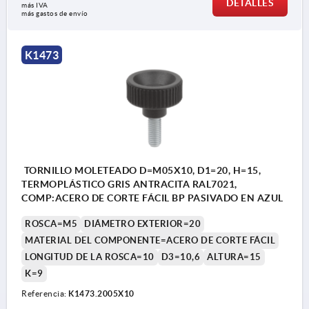
DETALLES
más IVA 
más gastos de envío
K1473
TORNILLO MOLETEADO D=M05X10, D1=20, H=15,
TERMOPLÁSTICO GRIS ANTRACITA RAL7021,
COMP:ACERO DE CORTE FÁCIL BP PASIVADO EN AZUL
ROSCA=M5
DIÁMETRO EXTERIOR=20
MATERIAL DEL COMPONENTE=ACERO DE CORTE FÁCIL
LONGITUD DE LA ROSCA=10
D3=10,6
ALTURA=15
K=9
Referencia:
K1473.2005X10