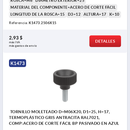
ROSCA=M6
DIÁMETRO EXTERIOR=25
MATERIAL DEL COMPONENTE=ACERO DE CORTE FÁCIL
LONGITUD DE LA ROSCA=15
D3=12
ALTURA=17
K=10
Referencia:
K1473.2506X15
2,93 $
DETALLES
más IVA 
más gastos de envío
K1473
TORNILLO MOLETEADO D=M06X20, D1=25, H=17,
TERMOPLÁSTICO GRIS ANTRACITA RAL7021,
COMP:ACERO DE CORTE FÁCIL BP PASIVADO EN AZUL