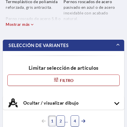
Termoplástico de poliamida
Pernos roscados de acero
reforzada, gris antracita.
pasivado en azul o de acero
inoxidable con acabado
Perno roscado de acero 5.8 o
natural.
acero inoxidable 1.4305.
Mostrar más
SELECCIÓN DE VARIANTES
Limitar selección de artículos
FILTRO
Ocultar / visualizar dibujo
1
2
4