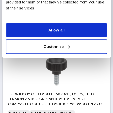
provided to them or that they’ve collected from your use
MATERIAL DEL COMPONENTE=ACERO DE CORTE FÁCIL
of their services.
LONGITUD DE LA ROSCA=10
D3=12
ALTURA=17
K=10
Referencia:
K1473.2506X10
2,68 $
Allow all
DETALLES
más IVA 
más gastos de envío
Customize
K1473
TORNILLO MOLETEADO D=M06X15, D1=25, H=17,
TERMOPLÁSTICO GRIS ANTRACITA RAL7021,
COMP:ACERO DE CORTE FÁCIL BP PASIVADO EN AZUL