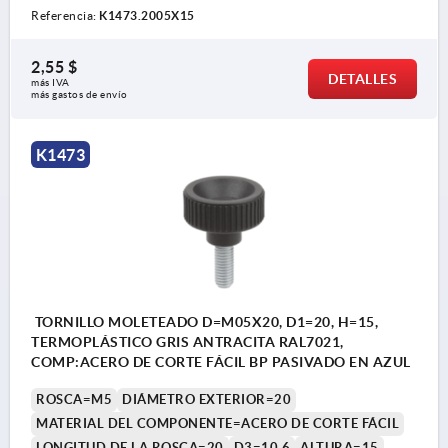
Referencia:
K1473.2005X15
2,55 $
DETALLES
más IVA 
más gastos de envío
K1473
TORNILLO MOLETEADO D=M05X20, D1=20, H=15,
TERMOPLÁSTICO GRIS ANTRACITA RAL7021,
COMP:ACERO DE CORTE FÁCIL BP PASIVADO EN AZUL
ROSCA=M5
DIÁMETRO EXTERIOR=20
MATERIAL DEL COMPONENTE=ACERO DE CORTE FÁCIL
LONGITUD DE LA ROSCA=20
D3=10,6
ALTURA=15