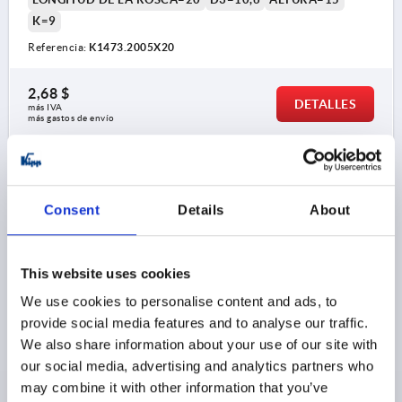
K=9
Referencia:
K1473.2005X20
2,68 $
DETALLES
más IVA 
más gastos de envío
K1473
Consent
Details
About
This website uses cookies
We use cookies to personalise content and ads, to
TORNILLO MOLETEADO D=M06X10, D1=25, H=17,
provide social media features and to analyse our traffic.
TERMOPLÁSTICO GRIS ANTRACITA RAL7021,
We also share information about your use of our site with
COMP:ACERO DE CORTE FÁCIL BP PASIVADO EN AZUL
our social media, advertising and analytics partners who
may combine it with other information that you’ve
ROSCA=M6
DIÁMETRO EXTERIOR=25