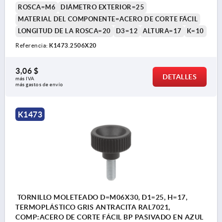
ROSCA=M6
DIÁMETRO EXTERIOR=25
MATERIAL DEL COMPONENTE=ACERO DE CORTE FÁCIL
LONGITUD DE LA ROSCA=20
D3=12
ALTURA=17
K=10
Referencia:
K1473.2506X20
3,06 $
DETALLES
más IVA 
más gastos de envío
K1473
TORNILLO MOLETEADO D=M06X30, D1=25, H=17,
TERMOPLÁSTICO GRIS ANTRACITA RAL7021,
COMP:ACERO DE CORTE FÁCIL BP PASIVADO EN AZUL