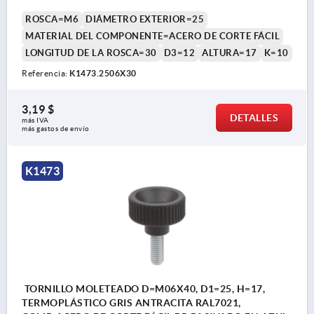
ROSCA=M6
DIÁMETRO EXTERIOR=25
MATERIAL DEL COMPONENTE=ACERO DE CORTE FÁCIL
LONGITUD DE LA ROSCA=30
D3=12
ALTURA=17
K=10
Referencia:
K1473.2506X30
3,19 $
DETALLES
más IVA 
más gastos de envío
K1473
TORNILLO MOLETEADO D=M06X40, D1=25, H=17,
TERMOPLÁSTICO GRIS ANTRACITA RAL7021,