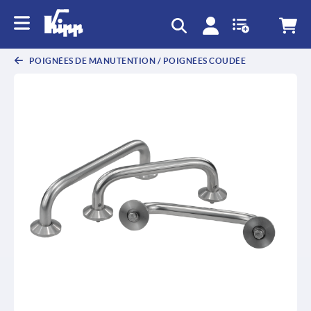
text.skipToContent
text.skipToNavigation
POIGNÉES DE MANUTENTION / POIGNÉES COUDÉE