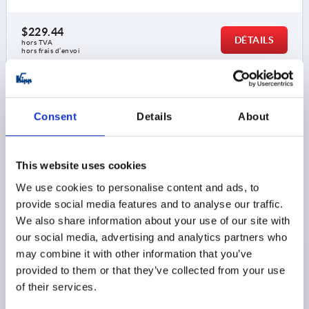
$229.44
DÉTAILS
hors TVA 
hors frais d’envoi
K0215
Consent
Details
About
This website uses cookies
We use cookies to personalise content and ads, to
provide social media features and to analyse our traffic.
POIGNÉE CINTRÉE A=200, L=250, D=M08, H=75,
We also share information about your use of our site with
FORME:B, ACIER INOX. 1.4404
RECTIFIÉ,BROSSÉ,SATINÉ COMP:ACIER INOX.
our social media, advertising and analytics partners who
may combine it with other information that you’ve
ENTRAXE DES ALÉSAGES=200
provided to them or that they’ve collected from your use
ALÉSAGE DE FIXATION=M8
LONGUEUR=250
of their services.
CAPACITÉ DE CHARGE N =1000
FORME=B
B=50