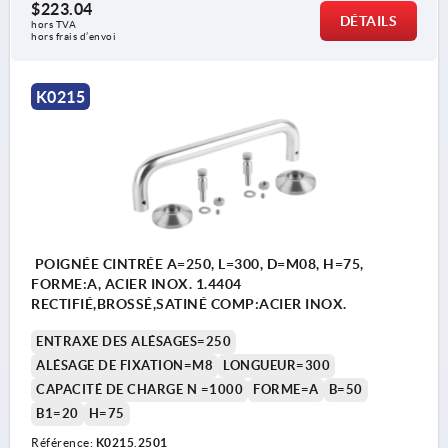
$223.04
DÉTAILS
hors TVA 
hors frais d’envoi
Forme A
K0215
Fixation en façade.
Forme B
Fixation par l'arrière.
POIGNÉE CINTRÉE A=250, L=300, D=M08, H=75,
FORME:A, ACIER INOX. 1.4404
RECTIFIÉ,BROSSÉ,SATINÉ COMP:ACIER INOX.
ENTRAXE DES ALÉSAGES=250
ALÉSAGE DE FIXATION=M8
LONGUEUR=300
CAPACITÉ DE CHARGE N =1000
FORME=A
B=50
B1=20
H=75
Référence:
K0215.2501