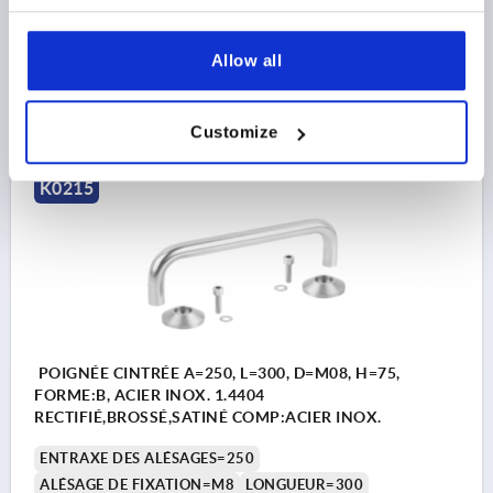
B1=20
H=75
Référence:
K0215.2002
Allow all
$169.02
DÉTAILS
hors TVA 
hors frais d’envoi
Customize
K0215
POIGNÉE CINTRÉE A=250, L=300, D=M08, H=75,
FORME:B, ACIER INOX. 1.4404
RECTIFIÉ,BROSSÉ,SATINÉ COMP:ACIER INOX.
ENTRAXE DES ALÉSAGES=250
ALÉSAGE DE FIXATION=M8
LONGUEUR=300