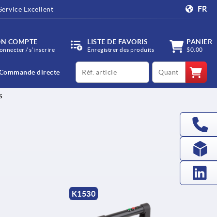
FR
Service Excellent
N COMPTE
LISTE DE FAVORIS
PANIER
onnecter / s’inscrire
Enregistrer des produits
$0.00
productCode
qty
Commande directe
S
K1530