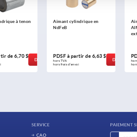
ndrique à tenon
Aimant cylindrique en
Ai
NdFeB
Al
ext
tir de
6,70 $
PDSF à partir de
6,63 $
PD
DÉTAILS
DÉTAILS
hors TVA 
hor
i
hors frais d’envoi
hors
SERVICE
PAIEMENT S
CAO