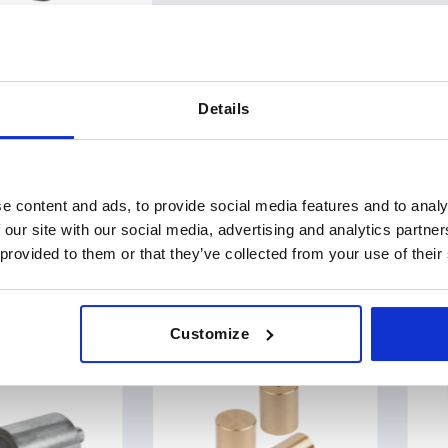
acier avec unité de
Details
tir de
32,40 $
DÉTAILS
i
e content and ads, to provide social media features and to analy
4 Products
 our site with our social media, advertising and analytics partn
 provided to them or that they’ve collected from your use of their
rez notre gamme de produits
Customize
K1395
K