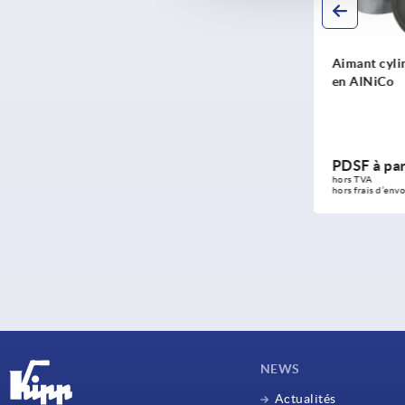
Aimant cylindrique en
Aimant cyli
AlNiCo sans diamètre
en AlNiCo
extérieur calibré
PDSF à partir de
6,52 $
PDSF à par
DÉTAILS
hors TVA 
hors TVA 
hors frais d’envoi
hors frais d’envo
NEWS
Actualités