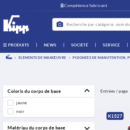
text.skipToContent
text.skipToNavigation
Compétence fabricant
NEWS
SOCIÉTÉ
SERVICE
PRODUITS
ÉLÉMENTS DE MANŒUVRE
POIGNÉES DE MANUTENTION, P
Coloris du corps de base
Entrées / page
jaune
noir
K1527
Matériau du corps de base