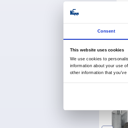
Poignées en 
verrouillage
Consent
PDSF à par
hors TVA 
hors frais d’envo
This website uses cookies
We use cookies to personalis
Entrées / page
information about your use of
other information that you’ve
Découv
K0546
K0547