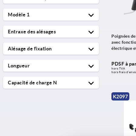
acier
Modèle 1
acier inoxydable
avec fonction de commutation électr.
plastique
Entraxe des alésages
avec unité de verrouillage
Poignées de
polyamide
avec foncti
160
pour unité de verrouillage
PVC
Alésage de fixation
électrique 
180
8,5
PDSF à par
Longueur
hors TVA 
M6
hors frais d’envo
182
Capacité de charge N
230
1000
500
K2097
750