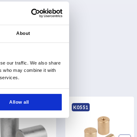
About
se our traffic. We also share
ers who may combine it with
 services.
Allow all
0545
K0551