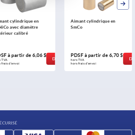
mant cylindrique en
Aimant cylindrique en
NiCo avec diamètre
SmCo
érieur calibré
SF à partir de
6,06 $
PDSF à partir de
6,70 $
DÉTAILS
DÉ
s TVA 
hors TVA 
 frais d’envoi
hors frais d’envoi
ÉCURISÉ